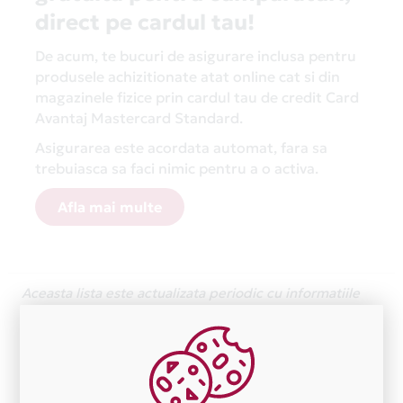
direct pe cardul tau!
De acum, te bucuri de asigurare inclusa pentru
produsele achizitionate atat online cat si din
magazinele fizice prin cardul tau de credit Card
Avantaj Mastercard Standard.
Asigurarea este acordata automat, fara sa
trebuiasca sa faci nimic pentru a o activa.
Afla mai multe
Aceasta lista este actualizata periodic cu informatiile
primite de la fiecare comerciant partener Card Avantaj.
Ne cerem scuze pentru eventualele erori aparute
independent de vointa noastra.
Plata in 6 rate fara dobanda prin Card Avantaj este