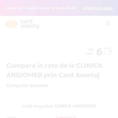
Avantaj • Aplică acum și bucură-te de acces gratuit la lou
Află mai multe
Toggl
navig
6
NR.
RATE
Cumpara in rate de la CLINICA
ANGIOMED prin Card Avantaj
Categorie
: Sanatate
Listă magazine CLINICA ANGIOMED
Oraș
Comerciant