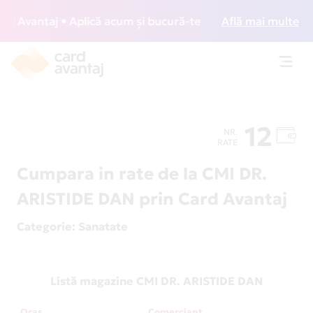
 Avantaj • Aplică acum și bucură-te de acces gratuit la lou
Află mai multe
Toggl
navig
12
NR.
RATE
Cumpara in rate de la CMI DR.
ARISTIDE DAN prin Card Avantaj
Categorie
: Sanatate
Listă magazine CMI DR. ARISTIDE DAN
Oraș
Comerciant