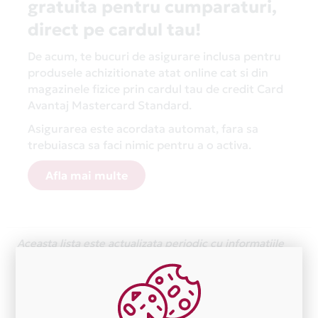
gratuita pentru cumparaturi,
direct pe cardul tau!
De acum, te bucuri de asigurare inclusa pentru
produsele achizitionate atat online cat si din
magazinele fizice prin cardul tau de credit Card
Avantaj Mastercard Standard.
Asigurarea este acordata automat, fara sa
trebuiasca sa faci nimic pentru a o activa.
Afla mai multe
Aceasta lista este actualizata periodic cu informatiile
primite de la fiecare comerciant partener Card Avantaj.
Ne cerem scuze pentru eventualele erori aparute
independent de vointa noastra.
Plata in 12 rate fara dobanda prin Card Avantaj este