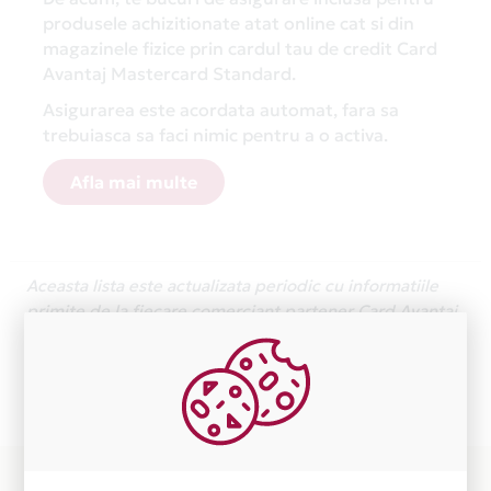
produsele achizitionate atat online cat si din
magazinele fizice prin cardul tau de credit Card
Avantaj Mastercard Standard.
Asigurarea este acordata automat, fara sa
trebuiasca sa faci nimic pentru a o activa.
Afla mai multe
Aceasta lista este actualizata periodic cu informatiile
primite de la fiecare comerciant partener Card Avantaj.
Ne cerem scuze pentru eventualele erori aparute
independent de vointa noastra.
Plata in 2 rate fara dobanda prin Card Avantaj este
disponibila in magazinele fizice COLORESCU din lista.