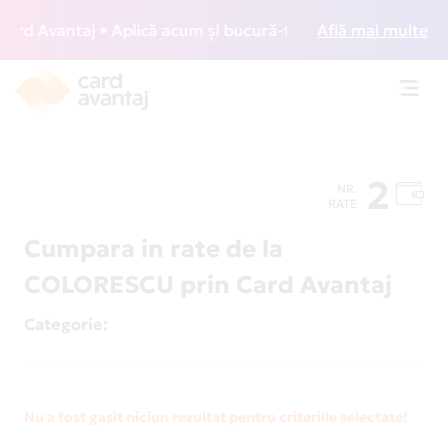
d Avantaj • Aplică acum și bucură-te de acces gratuit la lo
Află mai multe
Toggl
navig
2
NR.
RATE
Cumpara in rate de la
COLORESCU prin Card Avantaj
Categorie
:
Nu a fost gasit niciun rezultat pentru criteriile selectate!