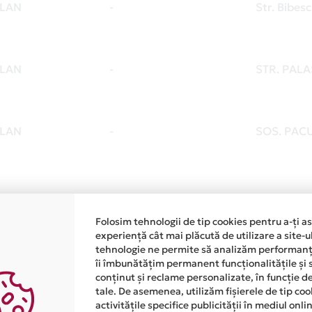
LAN
-
Str. Bibes
LAN
-
STR. PALA
LAN
-
SOS. PACU
Folosim tehnologii de tip cookies pentru a-ți a
experiență cât mai plăcută de utilizare a site-u
Cu Mastercard ai asigurare g
tehnologie ne permite să analizăm performanța
îi îmbunătățim permanent funcționalitățile și 
cumparaturi, direct pe cardu
conținut și reclame personalizate, în funcție d
tale. De asemenea, utilizăm fișierele de tip co
De acum, te bucuri de asigurare inclusa pentru produs
activitățile specifice publicității în mediul onl