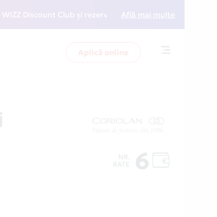
Discount Club și rezervări la preț redus
Află mai multe
• Zboară mai
Aplică online
Toggle
navigation
j
6
NR.
RATE