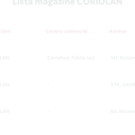
Listă magazine CORIOLAN
iant
Centru comercial
Adresa
LAN
Carrefour Felicia Iasi
Str. Buciu
LAN
-
STR. GAVR
LAN
-
Bd. Nicolae