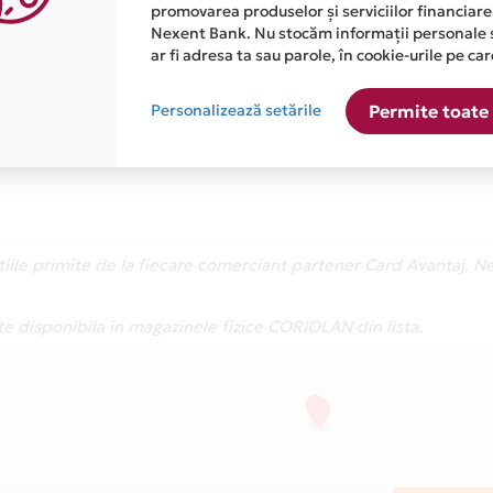
magazinele fizice prin cardul tau de credit Card Av
promovarea produselor și serviciilor financiare
Nexent Bank. Nu stocăm informații personale 
Asigurarea este acordata automat, fara sa trebuiasca
ar fi adresa ta sau parole, în cookie-urile pe car
Afla mai multe
Personalizează setările
Permite toate 
atiile primite de la fiecare comerciant partener Card Avantaj. 
te disponibila in magazinele fizice CORIOLAN din lista.