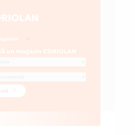
ORIOLAN
6
magazine
tă un magazin CORIOLAN
ută