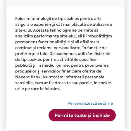
disponibila in magazinele fizice DENTA M95 din lista.
Folosim tehnologii de tip cookies pentru a-ți
asigura o experiență cât mai plăcută de utilizare a
site-ului. Această tehnologie ne permite să
analizăm performanța site-ului, să îi îmbunătățim
permanent funcționalitățile și să afișăm un
conținut și reclame personalizate, în funcție de
preferințele tale. De asemenea, utilizăm fișierele
de tip cookies pentru activitățile specifice
publicității în mediul online, pentru promovarea
produselor și serviciilor financiare oferite de
Nexent Bank. Nu stocăm informații personale
sensibile, cum ar fi adresa ta sau parole, în cookie-
urile pe care le folosim.
Personalizează setările
Permite toate și închide