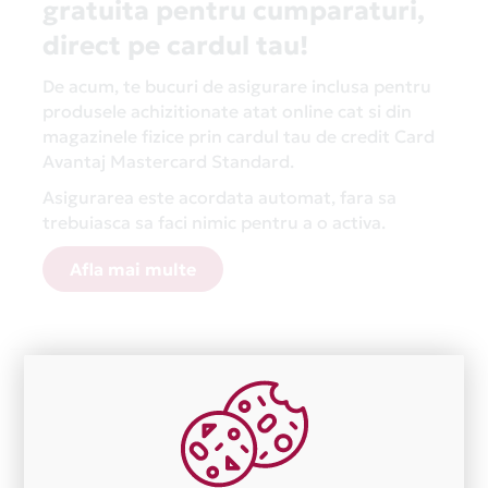
gratuita pentru cumparaturi,
direct pe cardul tau!
De acum, te bucuri de asigurare inclusa pentru
produsele achizitionate atat online cat si din
magazinele fizice prin cardul tau de credit Card
Avantaj Mastercard Standard.
Asigurarea este acordata automat, fara sa
trebuiasca sa faci nimic pentru a o activa.
Afla mai multe
Aceasta lista este actualizata periodic cu informatiile
primite de la fiecare comerciant partener Card Avantaj.
Ne cerem scuze pentru eventualele erori aparute
independent de vointa noastra.
Plata in 5 rate fara dobanda prin Card Avantaj este