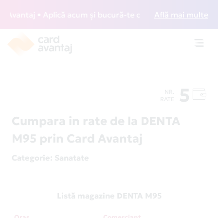
vantaj • Aplică acum și bucură-te de acces gratuit la loung
Află mai multe
Toggl
navig
5
NR.
RATE
Cumpara in rate de la DENTA
M95 prin Card Avantaj
Categorie
: Sanatate
Listă magazine DENTA M95
Oraș
Comerciant