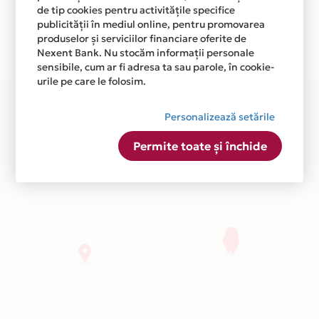
Ne cerem scuze pentru eventualele erori aparute
de tip cookies pentru activitățile specifice
independent de vointa noastra.
publicității în mediul online, pentru promovarea
produselor și serviciilor financiare oferite de
Plata in 3 rate fara dobanda prin Card Avantaj este
Nexent Bank. Nu stocăm informații personale
disponibila in magazinele fizice DEPOT 96 din lista.
sensibile, cum ar fi adresa ta sau parole, în cookie-
urile pe care le folosim.
Personalizează setările
Permite toate și închide