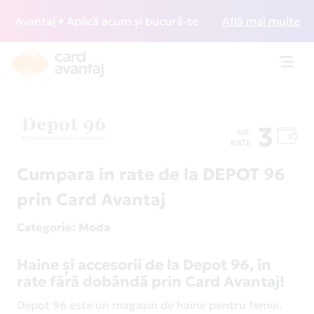
Avantaj • Aplică acum și bucură-te de acces gratuit la loun
Află mai multe
Toggl
navig
3
NR.
RATE
Cumpara in rate de la DEPOT 96
prin Card Avantaj
Categorie
: Moda
Haine și accesorii de la Depot 96, în
rate fără dobândă prin Card Avantaj!
Depot 96 este un magazin de haine pentru femei.