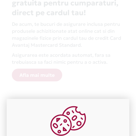
gratuita pentru cumparaturi,
direct pe cardul tau!
De acum, te bucuri de asigurare inclusa pentru
produsele achizitionate atat online cat si din
magazinele fizice prin cardul tau de credit Card
Avantaj Mastercard Standard.
Asigurarea este acordata automat, fara sa
trebuiasca sa faci nimic pentru a o activa.
Afla mai multe
Aceasta lista este actualizata periodic cu informatiile
primite de la fiecare comerciant partener Card Avantaj.
Ne cerem scuze pentru eventualele erori aparute
independent de vointa noastra.
Plata in 3 rate fara dobanda prin Card Avantaj este