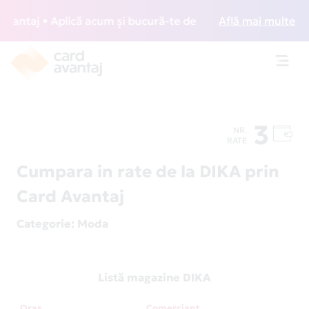
ntaj • Aplică acum și bucură-te de acces gratuit la lounge-
Află mai multe
Toggl
navig
3
NR.
RATE
Cumpara in rate de la DIKA prin
Card Avantaj
Categorie
: Moda
Listă magazine DIKA
Oraș
Comerciant