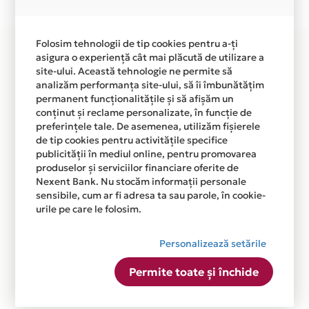
disponibila in magazinele fizice DIKA din lista.
Folosim tehnologii de tip cookies pentru a-ți
asigura o experiență cât mai plăcută de utilizare a
site-ului. Această tehnologie ne permite să
analizăm performanța site-ului, să îi îmbunătățim
permanent funcționalitățile și să afișăm un
conținut și reclame personalizate, în funcție de
preferințele tale. De asemenea, utilizăm fișierele
de tip cookies pentru activitățile specifice
publicității în mediul online, pentru promovarea
produselor și serviciilor financiare oferite de
Nexent Bank. Nu stocăm informații personale
sensibile, cum ar fi adresa ta sau parole, în cookie-
urile pe care le folosim.
Personalizează setările
Permite toate și închide