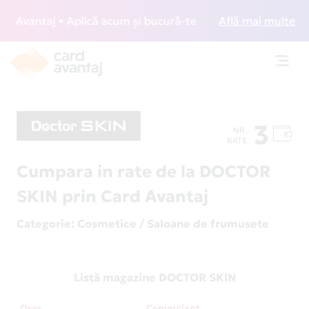
Avantaj • Aplică acum și bucură-te de acces gratuit la loun
Află mai multe
Toggl
navig
3
NR.
RATE
Cumpara in rate de la DOCTOR
SKIN prin Card Avantaj
Categorie
: Cosmetice / Saloane de frumusete
Listă magazine DOCTOR SKIN
Oraș
Comerciant