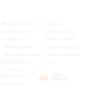
Magazine partenere
Apple Pay
Termeni și condiții
Devino partener
Google Pay
Politica de Cookies
Intrebari frecvente
Card Avantaj virtual
Modifica setarile cookies
Comentarii si sugestii
Internet Banking
Blog
Call Center
0750.000.000
0724.100.000