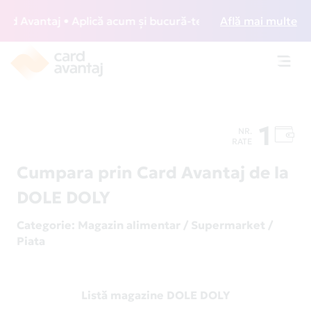
 Avantaj • Aplică acum și bucură-te de acces gratuit la lou
Află mai multe
Toggl
navig
1
NR.
RATE
Cumpara prin Card Avantaj de la
DOLE DOLY
Categorie
: Magazin alimentar / Supermarket /
Piata
Listă magazine DOLE DOLY