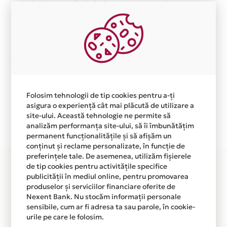
trebuiasca sa faci nimic pentru a o activa.
Afla mai multe
Aceasta lista este actualizata periodic cu informatiile
primite de la fiecare comerciant partener Card Avantaj.
Folosim tehnologii de tip cookies pentru a-ți
Ne cerem scuze pentru eventualele erori aparute
asigura o experiență cât mai plăcută de utilizare a
independent de vointa noastra.
site-ului. Această tehnologie ne permite să
Plata in 1 rate fara dobanda prin Card Avantaj este
analizăm performanța site-ului, să îi îmbunătățim
permanent funcționalitățile și să afișăm un
disponibila in magazinele fizice DOLE DOLY din lista.
conținut și reclame personalizate, în funcție de
preferințele tale. De asemenea, utilizăm fișierele
de tip cookies pentru activitățile specifice
publicității în mediul online, pentru promovarea
produselor și serviciilor financiare oferite de
Nexent Bank. Nu stocăm informații personale
sensibile, cum ar fi adresa ta sau parole, în cookie-
urile pe care le folosim.