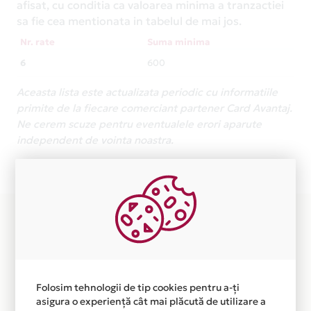
afisat, cu conditia ca valoarea minima a tranzactiei
sa fie cea mentionata in tabelul de mai jos.
Nr. rate
Suma minima
6
600
Aceasta lista este actualizata periodic cu informatiile
primite de la fiecare comerciant partener Card Avantaj.
Ne cerem scuze pentru eventualele erori aparute
independent de vointa noastra.
Plata in 6 rate fara dobanda prin Card Avantaj este
disponibila in magazinele fizice DREAM OPTIC din lista.
Folosim tehnologii de tip cookies pentru a-ți
asigura o experiență cât mai plăcută de utilizare a