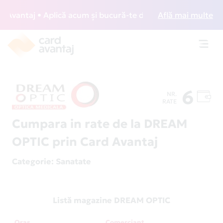
antaj • Aplică acum și bucură-te de acces gratuit la lounge
Află mai multe
Toggl
navig
6
NR.
RATE
Cumpara in rate de la DREAM
OPTIC prin Card Avantaj
Categorie
: Sanatate
Listă magazine DREAM OPTIC
Oraș
Comerciant