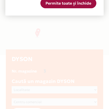
Permite toate și închide
DYSON
3
Nr. magazine
Caută un magazin DYSON