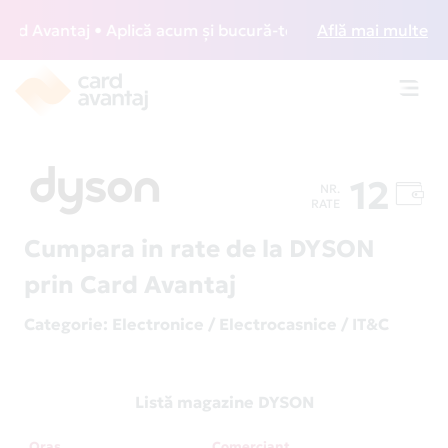
 Avantaj • Aplică acum și bucură-te de acces gratuit la lo
Află mai multe
Toggl
navig
12
NR.
RATE
Cumpara in rate de la DYSON
prin Card Avantaj
Categorie
: Electronice / Electrocasnice / IT&C
Listă magazine DYSON
Oraș
Comerciant