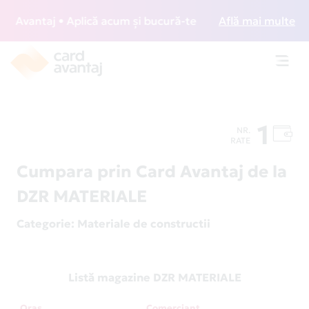
Avantaj • Aplică acum și bucură-te de acces gratuit la loun
Află mai multe
Toggl
navig
1
NR.
RATE
Cumpara prin Card Avantaj de la
DZR MATERIALE
Categorie
: Materiale de constructii
Listă magazine DZR MATERIALE
Oraș
Comerciant