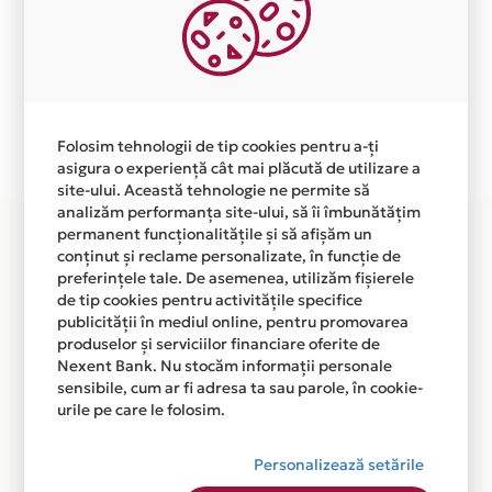
Aceasta lista este actualizata periodic cu informatiile
primite de la fiecare comerciant partener Card Avantaj.
Ne cerem scuze pentru eventualele erori aparute
independent de vointa noastra.
Plata in 1 rate fara dobanda prin Card Avantaj este
Folosim tehnologii de tip cookies pentru a-ți
disponibila in magazinele fizice DZR MATERIALE din
asigura o experiență cât mai plăcută de utilizare a
lista.
site-ului. Această tehnologie ne permite să
analizăm performanța site-ului, să îi îmbunătățim
permanent funcționalitățile și să afișăm un
conținut și reclame personalizate, în funcție de
preferințele tale. De asemenea, utilizăm fișierele
de tip cookies pentru activitățile specifice
publicității în mediul online, pentru promovarea
produselor și serviciilor financiare oferite de
Nexent Bank. Nu stocăm informații personale
sensibile, cum ar fi adresa ta sau parole, în cookie-
urile pe care le folosim.
Personalizează setările