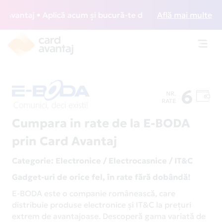
antaj • Aplică acum și bucură-te de acces gratuit la lounge
Află mai multe
Toggl
navig
6
NR.
RATE
Cumpara in rate de la E-BODA
prin Card Avantaj
Categorie
: Electronice / Electrocasnice / IT&C
Gadget-uri de orice fel, în rate fără dobândă!
E-BODA este o companie românească, care
distribuie produse electronice și IT&C la prețuri
extrem de avantajoase. Descoperă gama variată de