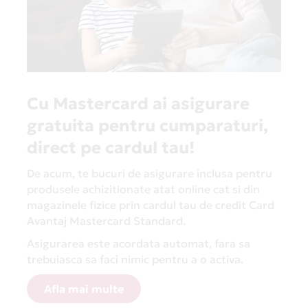
Card Avantaj te ajută să plătești ușor și rapid
cumpărăturile oriunde în lume. Iar în România, pe
lângă E-BODA, există peste 9500 de parteneri Card
Avantaj, unde cumperi mereu în avantaj. Consulta
lista completa de parteneri din sectiunea
Magazine
Partenere
Cu Mastercard ai asigurare
gratuita pentru cumparaturi,
direct pe cardul tau!
De acum, te bucuri de asigurare inclusa pentru
produsele achizitionate atat online cat si din
magazinele fizice prin cardul tau de credit Card
Avantaj Mastercard Standard.
Asigurarea este acordata automat, fara sa
trebuiasca sa faci nimic pentru a o activa.
Afla mai multe