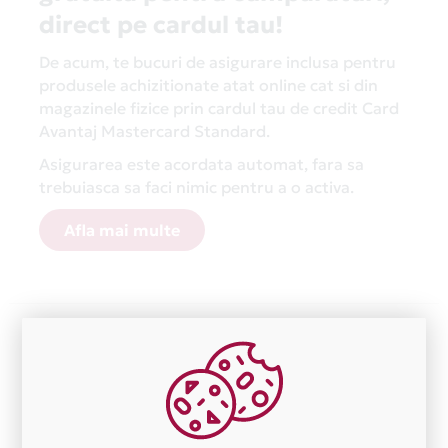
direct pe cardul tau!
De acum, te bucuri de asigurare inclusa pentru
produsele achizitionate atat online cat si din
magazinele fizice prin cardul tau de credit Card
Avantaj Mastercard Standard.
Asigurarea este acordata automat, fara sa
trebuiasca sa faci nimic pentru a o activa.
Afla mai multe
Aceasta lista este actualizata periodic cu informatiile
primite de la fiecare comerciant partener Card Avantaj.
Ne cerem scuze pentru eventualele erori aparute
independent de vointa noastra.
Plata in 6 rate fara dobanda prin Card Avantaj este