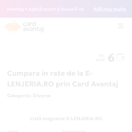
Avantaj • Aplică acum și bucură-te de acces gratuit la loun
Află mai multe
Toggl
navig
6
NR.
RATE
Cumpara in rate de la E-
LENJERIA.RO prin Card Avantaj
Categorie
: Diverse
Listă magazine E-LENJERIA.RO
Oraș
Comerciant