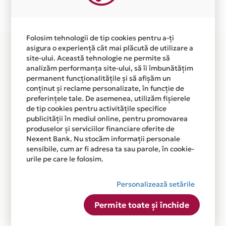
Plata in 1 rate fara dobanda prin Card Avantaj este
disponibila in magazinele fizice ELCYROM din lista.
Folosim tehnologii de tip cookies pentru a-ți
asigura o experiență cât mai plăcută de utilizare a
site-ului. Această tehnologie ne permite să
analizăm performanța site-ului, să îi îmbunătățim
permanent funcționalitățile și să afișăm un
conținut și reclame personalizate, în funcție de
preferințele tale. De asemenea, utilizăm fișierele
de tip cookies pentru activitățile specifice
publicității în mediul online, pentru promovarea
produselor și serviciilor financiare oferite de
Nexent Bank. Nu stocăm informații personale
sensibile, cum ar fi adresa ta sau parole, în cookie-
urile pe care le folosim.
Personalizează setările
Permite toate și închide