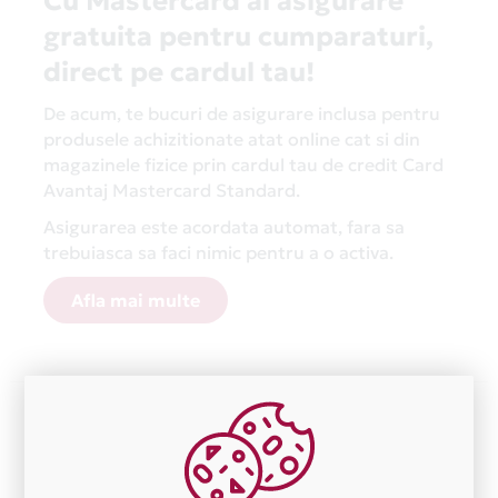
Cu Mastercard ai asigurare
gratuita pentru cumparaturi,
direct pe cardul tau!
De acum, te bucuri de asigurare inclusa pentru
produsele achizitionate atat online cat si din
magazinele fizice prin cardul tau de credit Card
Avantaj Mastercard Standard.
Asigurarea este acordata automat, fara sa
trebuiasca sa faci nimic pentru a o activa.
Afla mai multe
Aceasta lista este actualizata periodic cu informatiile
primite de la fiecare comerciant partener Card Avantaj.
Ne cerem scuze pentru eventualele erori aparute
independent de vointa noastra.