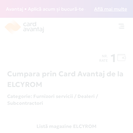
Avantaj • Aplică acum și bucură-te de acces gratuit la loun
Află mai multe
Toggl
navig
1
NR.
RATE
Cumpara prin Card Avantaj de la
ELCYROM
Categorie
: Furnizori servicii / Dealeri /
Subcontractori
Listă magazine ELCYROM