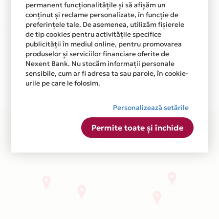
permanent funcționalitățile și să afișăm un
conținut și reclame personalizate, în funcție de
preferințele tale. De asemenea, utilizăm fișierele
de tip cookies pentru activitățile specifice
Aceasta lista este actualizata periodic cu informatiile
publicității în mediul online, pentru promovarea
primite de la fiecare comerciant partener Card Avantaj.
produselor și serviciilor financiare oferite de
Ne cerem scuze pentru eventualele erori aparute
Nexent Bank. Nu stocăm informații personale
independent de vointa noastra.
sensibile, cum ar fi adresa ta sau parole, în cookie-
urile pe care le folosim.
Plata in 3 rate fara dobanda prin Card Avantaj este
disponibila in magazinele fizice ENZO BERTINI din lista.
Personalizează setările
Permite toate și închide