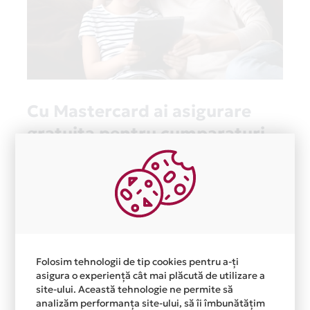
Cu Mastercard ai asigurare
gratuita pentru cumparaturi,
direct pe cardul tau!
De acum, te bucuri de asigurare inclusa pentru
produsele achizitionate atat online cat si din
magazinele fizice prin cardul tau de credit Card
Avantaj Mastercard Standard.
Asigurarea este acordata automat, fara sa
Folosim tehnologii de tip cookies pentru a-ți
trebuiasca sa faci nimic pentru a o activa.
asigura o experiență cât mai plăcută de utilizare a
site-ului. Această tehnologie ne permite să
Afla mai multe
analizăm performanța site-ului, să îi îmbunătățim