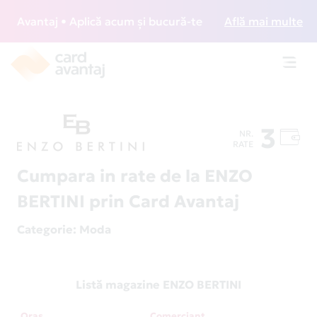
Avantaj • Aplică acum și bucură-te de acces gratuit la loun
Află mai multe
Toggl
navig
3
NR.
RATE
Cumpara in rate de la ENZO
BERTINI prin Card Avantaj
Categorie
: Moda
Listă magazine ENZO BERTINI
Oraș
Comerciant