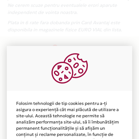
Ne cerem scuze pentru eventualele erori aparute
independent de vointa noastra.
Plata in 6 rate fara dobanda prin Card Avantaj este
disponibila in magazinele fizice EURO VIAL din lista.
Folosim tehnologii de tip cookies pentru a-ți
asigura o experiență cât mai plăcută de utilizare a
site-ului. Această tehnologie ne permite să
analizăm performanța site-ului, să îi îmbunătățim
permanent funcționalitățile și să afișăm un
conținut și reclame personalizate, în funcție de