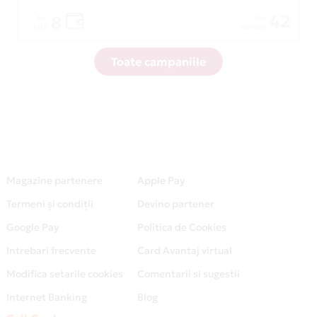
42
8
Nr.
Zile
rate
ramase
Toate campaniile
Magazine partenere
Apple Pay
Termeni și condiții
Devino partener
Google Pay
Politica de Cookies
Intrebari frecvente
Card Avantaj virtual
Modifica setarile cookies
Comentarii si sugestii
Internet Banking
Blog