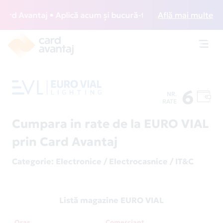
 Avantaj • Aplică acum și bucură-te de acces gratuit la lo
Află mai multe
Toggl
navig
6
NR.
RATE
Cumpara in rate de la EURO VIAL
prin Card Avantaj
Categorie
: Electronice / Electrocasnice / IT&C
Listă magazine EURO VIAL
Oraș
Comerciant