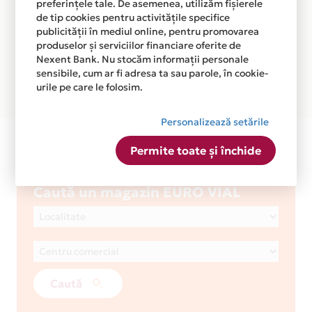
preferințele tale. De asemenea, utilizăm fișierele
de tip cookies pentru activitățile specifice
publicității în mediul online, pentru promovarea
produselor și serviciilor financiare oferite de
Nexent Bank. Nu stocăm informații personale
sensibile, cum ar fi adresa ta sau parole, în cookie-
urile pe care le folosim.
Personalizează setările
EURO VIAL
Permite toate și închide
2
Nr. magazine
Caută un magazin EURO VIAL
Caută