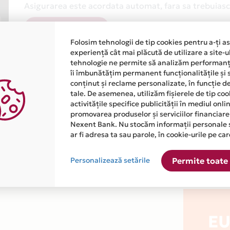
Asigurarea este acordata automat, fara sa trebuiasca
Afla mai multe
Folosim tehnologii de tip cookies pentru a-ți a
experiență cât mai plăcută de utilizare a site-u
tehnologie ne permite să analizăm performanța
îi îmbunătățim permanent funcționalitățile și 
conținut și reclame personalizate, în funcție d
tale. De asemenea, utilizăm fișierele de tip co
activitățile specifice publicității în mediul onl
atiile primite de la fiecare comerciant partener Card Avantaj. 
promovarea produselor și serviciilor financiare
Nexent Bank. Nu stocăm informații personale 
ar fi adresa ta sau parole, în cookie-urile pe car
ste disponibila in magazinele fizice EURODENT MILLENIUM din li
Personalizează setările
Permite toate 
E