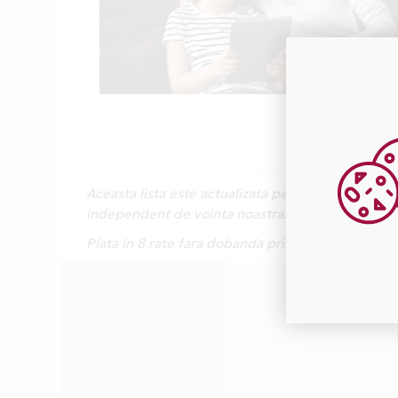
Aceasta lista este actualizata periodic cu inform
independent de vointa noastra.
Plata in 8 rate fara dobanda prin Card Avantaj e