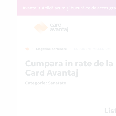
 Card Avantaj • Aplică acum și bucură-te de acces gratuit l
Magazine partenere
EURODENT MILLENIUM
Cumpara in rate de 
Card Avantaj
Categorie
: Sanatate
Li