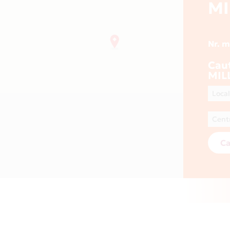
MI
Nr. 
Cau
MIL
Ca