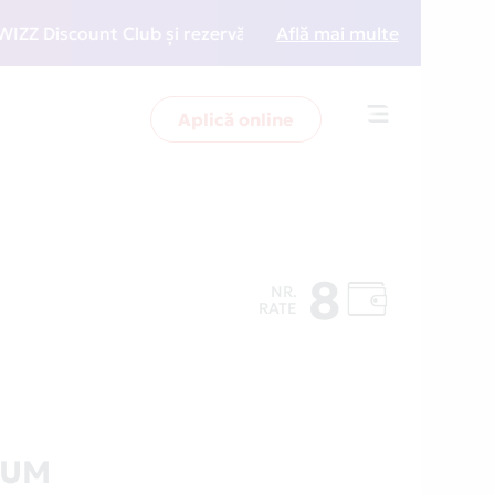
Discount Club și rezervări la preț redus
Află mai multe
• Zboară mai
Aplică online
Toggle
navigation
8
NR.
RATE
IUM