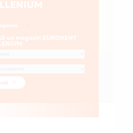
LLENIUM
1
magazine
tă un magazin EURODENT
LENIUM
ută