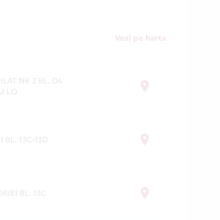
Vezi pe harta
ILAT NR 2 BL. O4
U LO
I BL. 13C-13D
RIEI BL. 13C