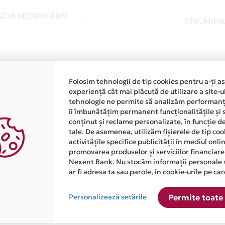
CIA MEDIMFARM
-
STR. MIHA
CIA MEDIMFARM
-
BD. NICO
Folosim tehnologii de tip cookies pentru a-ți a
experiență cât mai plăcută de utilizare a site-u
tehnologie ne permite să analizăm performanța
îi îmbunătățim permanent funcționalitățile și 
conținut și reclame personalizate, în funcție d
CIA MEDIMFARM
-
CALEA BUC
tale. De asemenea, utilizăm fișierele de tip co
activitățile specifice publicității în mediul onl
promovarea produselor și serviciilor financiare
Nexent Bank. Nu stocăm informații personale 
ar fi adresa ta sau parole, în cookie-urile pe car
1
2
3
Personalizează setările
Permite toate 