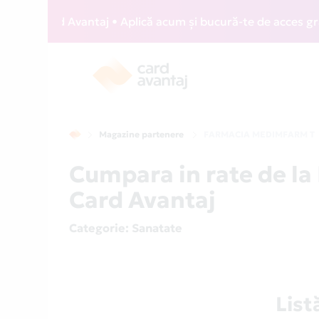
Card Avantaj • Aplică acum și bucură-te de acces gratuit la
Magazine partenere
FARMACIA MEDIMFARM T
Cumpara in rate de 
Card Avantaj
Categorie
: Sanatate
Lis