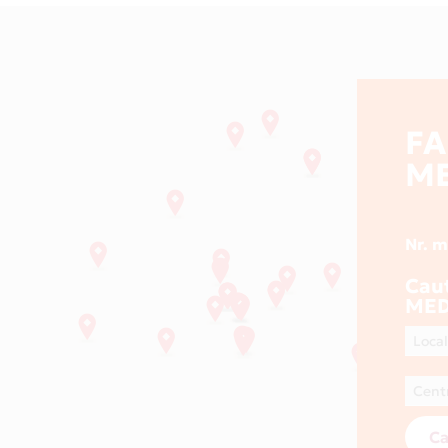
F
ME
Nr. 
Cau
MED
Ca