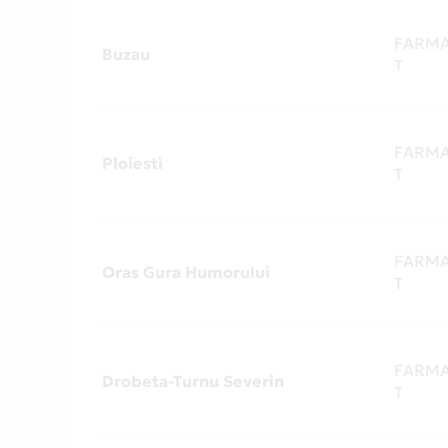
FARMA
Buzau
T
FARMA
Ploiesti
T
FARMA
Oras Gura Humorului
T
FARMA
Drobeta-Turnu Severin
T