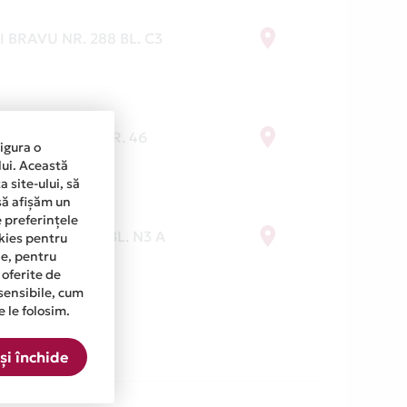
I BRAVU NR. 288 BL. C3
LAE BALCESCU NR. 46
sigura o
lui. Această
 site-ului, să
să afișăm un
e preferințele
URESTI NR 42 BL. N3 A
okies pentru
ine, pentru
 oferite de
sensibile, cum
e le folosim.
și închide