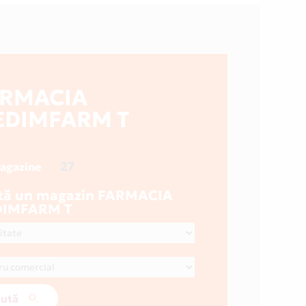
ARMACIA
DIMFARM T
27
magazine
tă un magazin FARMACIA
IMFARM T
ută