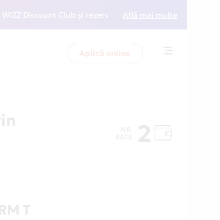
scount Club și rezervări la preț redus
Află mai multe
• Zboară mai i
Aplică online
Toggle
navigation
in
2
NR.
RATE
RM T