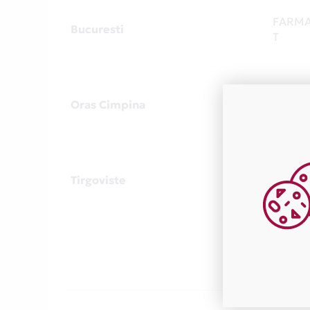
FARMA
Bucuresti
T
FARMA
Oras Cimpina
T
FARMA
Tirgoviste
T