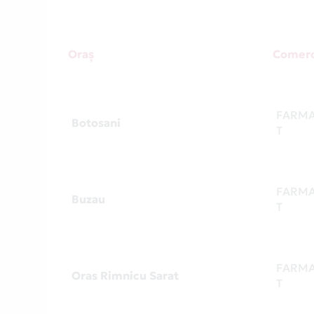
Oraș
Comerc
FARMA
Botosani
T
FARMA
Buzau
T
FARMA
Oras Rimnicu Sarat
T