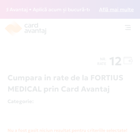
 Avantaj • Aplică acum și bucură-te de acces gratuit la lo
Află mai multe
Toggl
navig
12
NR.
RATE
Cumpara in rate de la FORTIUS
MEDICAL prin Card Avantaj
Categorie
:
Nu a fost gasit niciun rezultat pentru criteriile selectate!