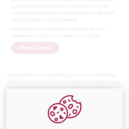
produsele achizitionate atat online cat si din
magazinele fizice prin cardul tau de credit Card
Avantaj Mastercard Standard.
Asigurarea este acordata automat, fara sa
trebuiasca sa faci nimic pentru a o activa.
Afla mai multe
Aceasta lista este actualizata periodic cu informatiile
primite de la fiecare comerciant partener Card Avantaj.
Ne cerem scuze pentru eventualele erori aparute
independent de vointa noastra.
Plata in 12 rate fara dobanda prin Card Avantaj este
disponibila in magazinele fizice FORTIUS MEDICAL din
lista.