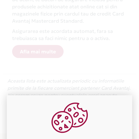
produsele achizitionate atat online cat si din
magazinele fizice prin cardul tau de credit Card
Avantaj Mastercard Standard.
Asigurarea este acordata automat, fara sa
trebuiasca sa faci nimic pentru a o activa.
Afla mai multe
Aceasta lista este actualizata periodic cu informatiile
primite de la fiecare comerciant partener Card Avantaj.
Ne cerem scuze pentru eventualele erori aparute
independent de vointa noastra.
Plata in 1 rate fara dobanda prin Card Avantaj este
disponibila in magazinele fizice FRIZERIA ONLY MEN din
lista.