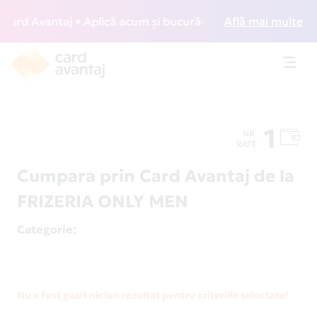
rd Avantaj • Aplică acum și bucură-te de acces gratuit la l
Află mai multe
Toggl
navig
1
NR.
RATE
Cumpara prin Card Avantaj de la
FRIZERIA ONLY MEN
Categorie
:
Nu a fost gasit niciun rezultat pentru criteriile selectate!