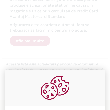
produsele achizitionate atat online cat si din
magazinele fizice prin cardul tau de credit Card
Avantaj Mastercard Standard.
Asigurarea este acordata automat, fara sa
trebuiasca sa faci nimic pentru a o activa.
Afla mai multe
Aceasta lista este actualizata periodic cu informatiile
primite de la fiecare comerciant partener Card Avantaj.
Ne cerem scuze pentru eventualele erori aparute
independent de vointa noastra.
Plata in 6 rate fara dobanda prin Card Avantaj este
disponibila in magazinele fizice GAMESTORE din lista.