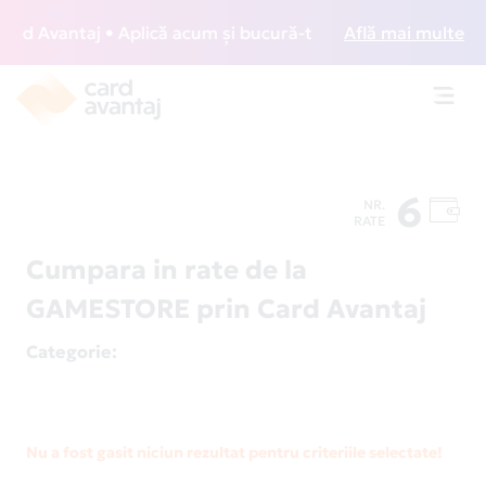
d Avantaj • Aplică acum și bucură-te de acces gratuit la lo
Află mai multe
Toggl
navig
6
NR.
RATE
Cumpara in rate de la
GAMESTORE prin Card Avantaj
Categorie
:
Nu a fost gasit niciun rezultat pentru criteriile selectate!