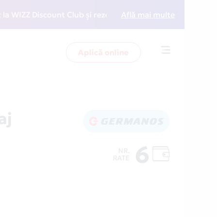
ZZ Discount Club și rezervări la preț redus
Află mai multe
• Zboară 
Aplică online
Toggle
navigation
aj
6
NR.
RATE