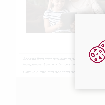
Aceasta lista este actualizata periodic cu inform
independent de vointa noastra.
Plata in 6 rate fara dobanda prin Card Avantaj es