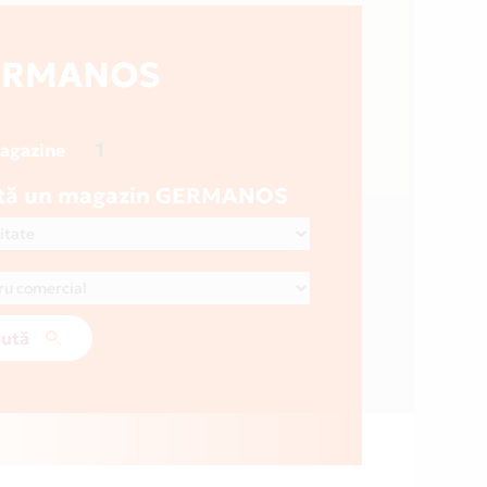
ERMANOS
1
magazine
tă un magazin GERMANOS
ută