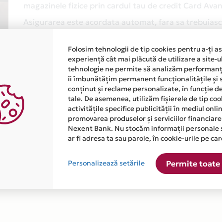
magazinele fizice prin cardul tau de credit Card Av
Asigurarea este acordata automat, fara sa trebuiasca
Afla mai multe
Folosim tehnologii de tip cookies pentru a-ți a
experiență cât mai plăcută de utilizare a site-u
tehnologie ne permite să analizăm performanța
îi îmbunătățim permanent funcționalitățile și 
conținut și reclame personalizate, în funcție d
tale. De asemenea, utilizăm fișierele de tip co
activitățile specifice publicității în mediul onl
promovarea produselor și serviciilor financiare
atiile primite de la fiecare comerciant partener Card Avantaj. 
Nexent Bank. Nu stocăm informații personale 
ar fi adresa ta sau parole, în cookie-urile pe car
te disponibila in magazinele fizice GERMANOS din lista.
Personalizează setările
Permite toate 