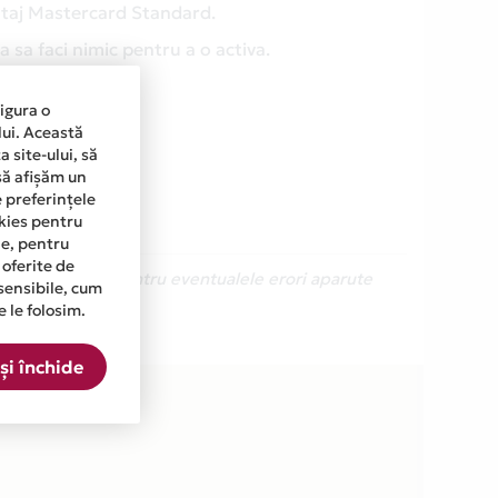
antaj Mastercard Standard.
 sa faci nimic pentru a o activa.
sigura o
lui. Această
 site-ului, să
să afișăm un
e preferințele
okies pentru
ine, pentru
 oferite de
Ne cerem scuze pentru eventualele erori aparute
sensibile, cum
e le folosim.
și închide