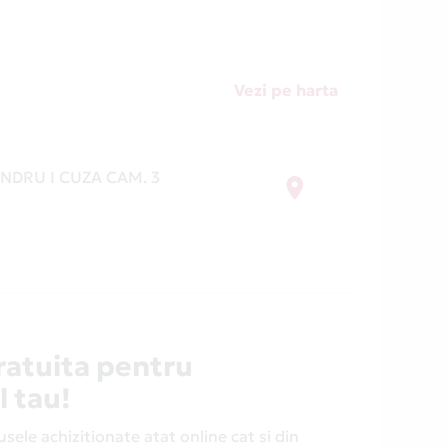
Vezi pe harta
NDRU I CUZA CAM. 3
ratuita pentru
l tau!
ele achizitionate atat online cat si din