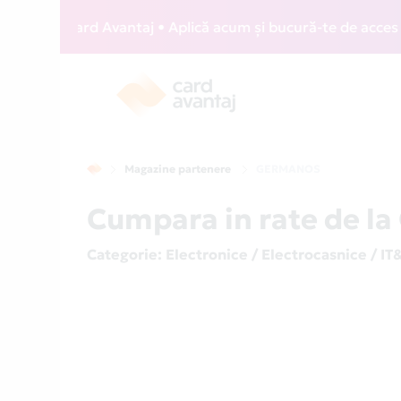
WIZZ Card Avantaj • Aplică acum și bucură-te de acces gratu
Magazine partenere
GERMANOS
Cumpara in rate de l
Categorie
: Electronice / Electrocasnice / IT