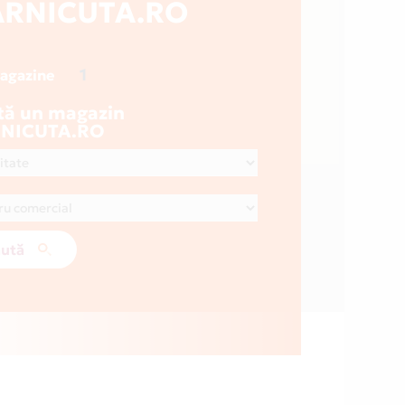
RNICUTA.RO
1
magazine
tă un magazin
NICUTA.RO
ută