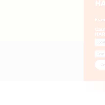
HA
Nr. 
Cau
HAR
Ca