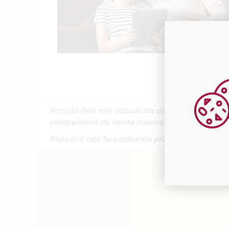
Aceasta lista este actualizata periodic cu inform
independent de vointa noastra.
Plata in 4 rate fara dobanda prin Card Avantaj es