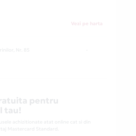
Vezi pe harta
rinilor, Nr. 85
-
ratuita pentru
l tau!
ele achizitionate atat online cat si din
antaj Mastercard Standard.