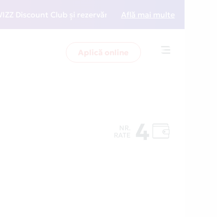
iscount Club și rezervări la preț redus
Află mai multe
• Zboară mai 
Aplică online
Toggle
navigation
4
NR.
RATE