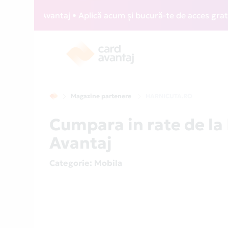
 Card Avantaj • Aplică acum și bucură-te de acces gratuit l
Magazine partenere
HARNICUTA.RO
Cumpara in rate de l
Avantaj
Categorie
: Mobila