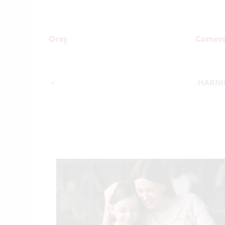
Oraș
Comerc
-
HARNI