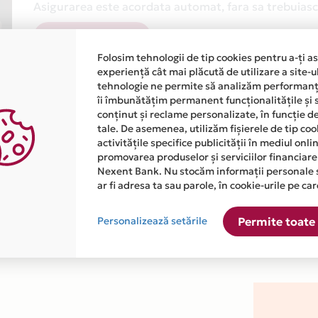
Asigurarea este acordata automat, fara sa trebuiasca
Afla mai multe
Folosim tehnologii de tip cookies pentru a-ți a
experiență cât mai plăcută de utilizare a site-u
tehnologie ne permite să analizăm performanța
îi îmbunătățim permanent funcționalitățile și 
conținut și reclame personalizate, în funcție d
tale. De asemenea, utilizăm fișierele de tip co
activitățile specifice publicității în mediul onl
atiile primite de la fiecare comerciant partener Card Avantaj. 
promovarea produselor și serviciilor financiare
Nexent Bank. Nu stocăm informații personale 
ar fi adresa ta sau parole, în cookie-urile pe car
te disponibila in magazinul online HARNICUTA.RO din lista.
Personalizează setările
Permite toate 