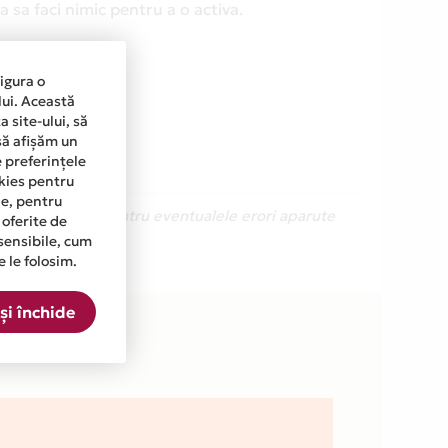
 sa faci nimic pentru a o activa.
sigura o
lui. Această
 site-ului, să
să afișăm un
e preferințele
okies pentru
ine, pentru
Ne cerem scuze pentru eventualele erori aparute
 oferite de
sensibile, cum
e le folosim.
și închide