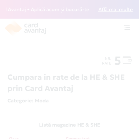
 Avantaj • Aplică acum și bucură-te de acces gratuit la lou
Află mai multe
Toggl
navig
5
NR.
RATE
Cumpara in rate de la HE & SHE
prin Card Avantaj
Categorie
: Moda
Listă magazine HE & SHE
Oraș
Comerciant