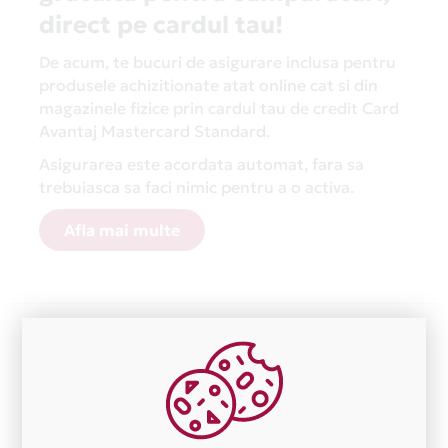
direct pe cardul tau!
De acum, te bucuri de asigurare inclusa pentru
produsele achizitionate atat online cat si din
magazinele fizice prin cardul tau de credit Card
Avantaj Mastercard Standard.
Asigurarea este acordata automat, fara sa
trebuiasca sa faci nimic pentru a o activa.
Afla mai multe
Aceasta lista este actualizata periodic cu informatiile
primite de la fiecare comerciant partener Card Avantaj.
Ne cerem scuze pentru eventualele erori aparute
independent de vointa noastra.
Plata in 5 rate fara dobanda prin Card Avantaj este