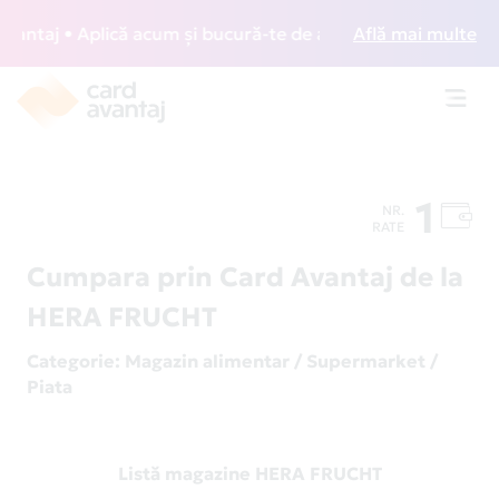
ntaj • Aplică acum și bucură-te de acces gratuit la lounge-
Află mai multe
Toggl
navig
1
NR.
RATE
Cumpara prin Card Avantaj de la
HERA FRUCHT
Categorie
: Magazin alimentar / Supermarket /
Piata
Listă magazine HERA FRUCHT