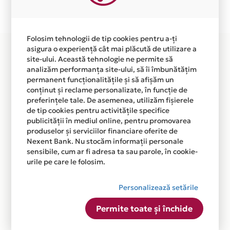
Plata in 1 rate fara dobanda prin Card Avantaj este
disponibila in magazinele fizice HERA FRUCHT din lista.
Folosim tehnologii de tip cookies pentru a-ți
asigura o experiență cât mai plăcută de utilizare a
site-ului. Această tehnologie ne permite să
analizăm performanța site-ului, să îi îmbunătățim
permanent funcționalitățile și să afișăm un
conținut și reclame personalizate, în funcție de
preferințele tale. De asemenea, utilizăm fișierele
de tip cookies pentru activitățile specifice
publicității în mediul online, pentru promovarea
produselor și serviciilor financiare oferite de
Nexent Bank. Nu stocăm informații personale
sensibile, cum ar fi adresa ta sau parole, în cookie-
urile pe care le folosim.
Personalizează setările
Permite toate și închide