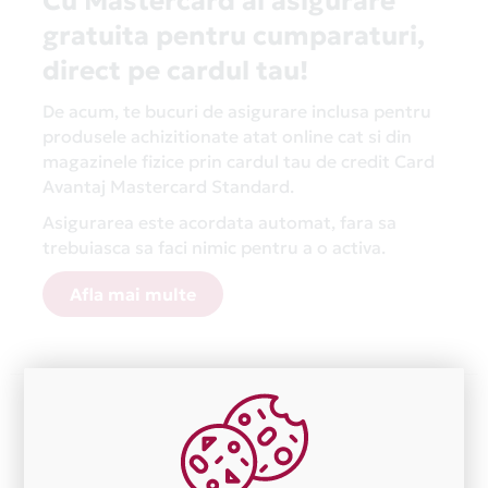
Cu Mastercard ai asigurare
gratuita pentru cumparaturi,
direct pe cardul tau!
De acum, te bucuri de asigurare inclusa pentru
produsele achizitionate atat online cat si din
magazinele fizice prin cardul tau de credit Card
Avantaj Mastercard Standard.
Asigurarea este acordata automat, fara sa
trebuiasca sa faci nimic pentru a o activa.
Afla mai multe
Aceasta lista este actualizata periodic cu informatiile
primite de la fiecare comerciant partener Card Avantaj.
Ne cerem scuze pentru eventualele erori aparute
independent de vointa noastra.