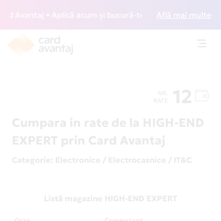
 Avantaj • Aplică acum și bucură-te de acces gratuit la lou
Află mai multe
Toggl
navig
12
NR.
RATE
Cumpara in rate de la HIGH-END
EXPERT prin Card Avantaj
Categorie
: Electronice / Electrocasnice / IT&C
Listă magazine HIGH-END EXPERT
Oraș
Comerciant