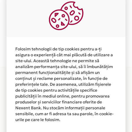
12
4500
Aceasta lista este actualizata periodic cu informatiile
primite de la fiecare comerciant partener Card Avantaj.
Ne cerem scuze pentru eventualele erori aparute
independent de vointa noastra.
Plata in 12 rate fara dobanda prin Card Avantaj este
Folosim tehnologii de tip cookies pentru a-ți
disponibila in magazinele fizice HIGH-END EXPERT din
asigura o experiență cât mai plăcută de utilizare a
lista.
site-ului. Această tehnologie ne permite să
analizăm performanța site-ului, să îi îmbunătățim
permanent funcționalitățile și să afișăm un
conținut și reclame personalizate, în funcție de
preferințele tale. De asemenea, utilizăm fișierele
de tip cookies pentru activitățile specifice
publicității în mediul online, pentru promovarea
produselor și serviciilor financiare oferite de
Nexent Bank. Nu stocăm informații personale
sensibile, cum ar fi adresa ta sau parole, în cookie-
urile pe care le folosim.