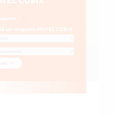
TEL CUBIX
1
magazine
tă un magazin HOTEL CUBIX
ută