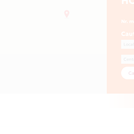
HO
Nr. 
Cau
Ca