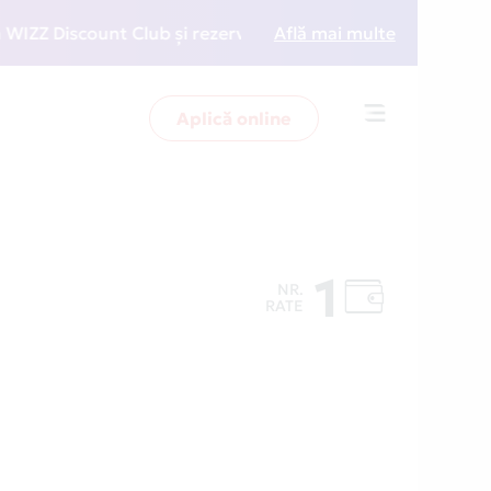
 Discount Club și rezervări la preț redus
Află mai multe
• Zboară ma
Aplică online
Toggle
navigation
1
NR.
RATE