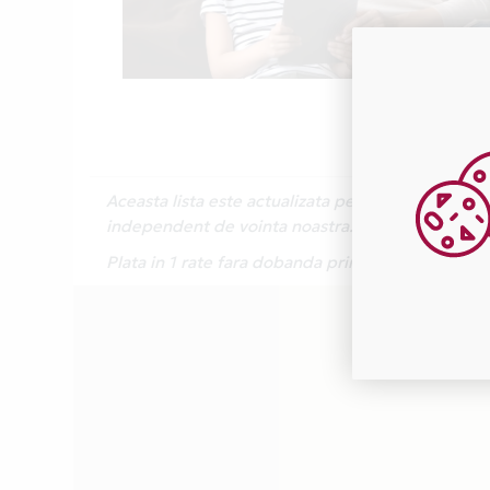
Aceasta lista este actualizata periodic cu inform
independent de vointa noastra.
Plata in 1 rate fara dobanda prin Card Avantaj es