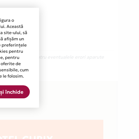
sigura o
lui. Această
 site-ului, să
să afișăm un
e preferințele
okies pentru
Ne cerem scuze pentru eventualele erori aparute
ine, pentru
 oferite de
sensibile, cum
e le folosim.
și închide