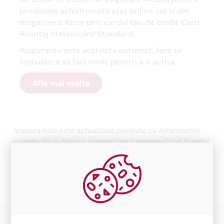
produsele achizitionate atat online cat si din
magazinele fizice prin cardul tau de credit Card
Avantaj Mastercard Standard.
Asigurarea este acordata automat, fara sa
trebuiasca sa faci nimic pentru a o activa.
Afla mai multe
Aceasta lista este actualizata periodic cu informatiile
primite de la fiecare comerciant partener Card Avantaj.
Ne cerem scuze pentru eventualele erori aparute
independent de vointa noastra.
Plata in 3 rate fara dobanda prin Card Avantaj este
disponibila in magazinele fizice I LIKE OUTLET din lista.