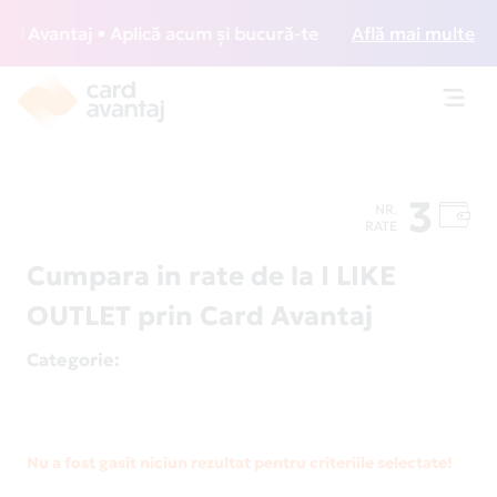
 Avantaj • Aplică acum și bucură-te de acces gratuit la lou
Află mai multe
Toggl
navig
3
NR.
RATE
Cumpara in rate de la I LIKE
OUTLET prin Card Avantaj
Categorie
:
Nu a fost gasit niciun rezultat pentru criteriile selectate!