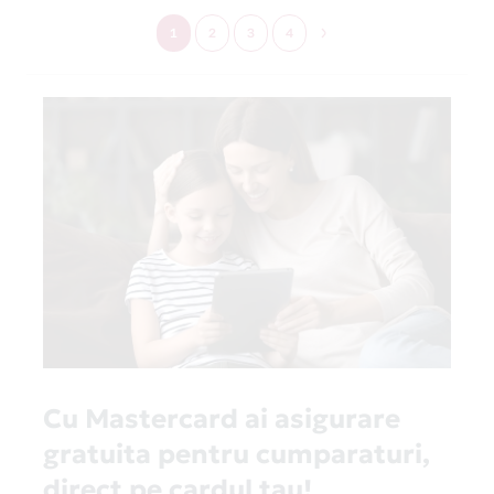
1
2
3
4
Cu Mastercard ai asigurare
gratuita pentru cumparaturi,
direct pe cardul tau!