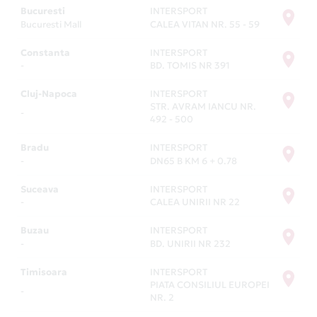
Card Avantaj este un card de credit perfect pentru
Bucuresti
INTERSPORT
cumpărături ușoare și rapide. Îl poți folosi oriunde
Bucuresti Mall
CALEA VITAN NR. 55 - 59
în lume. Iar în România, ai oferte și multe avantaje la
Constanta
INTERSPORT
peste 9500 de comercianți parteneri. Descoperă
-
BD. TOMIS NR 391
lista completă la secțiunea
Magazine Partenere
.
Cluj-Napoca
INTERSPORT
STR. AVRAM IANCU NR.
-
492 - 500
Bradu
INTERSPORT
-
DN65 B KM 6 + 0.78
Suceava
INTERSPORT
-
CALEA UNIRII NR 22
Buzau
INTERSPORT
-
BD. UNIRII NR 232
Timisoara
INTERSPORT
PIATA CONSILIUL EUROPEI
-
NR. 2