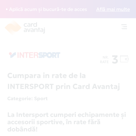
Aplică acum și bucură-te de acces gratuit la lounge-uri din
Află mai multe
Toggl
navig
3
NR.
RATE
Cumpara in rate de la
INTERSPORT prin Card Avantaj
Categorie
: Sport
La Intersport cumperi echipamente și
accesorii sportive, în rate fără
dobândă!