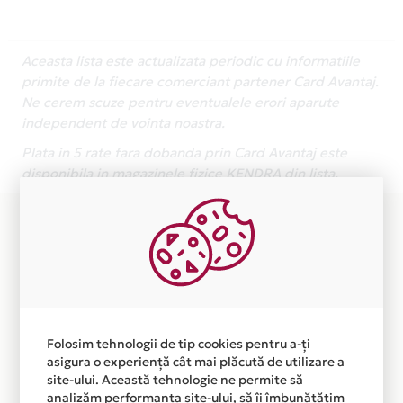
Aceasta lista este actualizata periodic cu informatiile
primite de la fiecare comerciant partener Card Avantaj.
Ne cerem scuze pentru eventualele erori aparute
independent de vointa noastra.
Plata in 5 rate fara dobanda prin Card Avantaj este
disponibila in magazinele fizice KENDRA din lista.
Folosim tehnologii de tip cookies pentru a-ți
asigura o experiență cât mai plăcută de utilizare a
site-ului. Această tehnologie ne permite să
analizăm performanța site-ului, să îi îmbunătățim