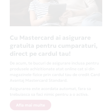
exclusive și prețuri promoționale.
Iar ca să fie bucuria completă, cumpără toate
produsele de care ai nevoie pentru îngrijirea ta
zilnică prin Card Avantaj și plătește în rate fără
dobândă. Card Avantaj vine și cu multe alte oferte
speciale, pe care le poți descoperi la secțiunea
Cu Mastercard ai asigurare
Campanii
.
gratuita pentru cumparaturi,
Card Avantaj este un card de credit pe care îl poți
direct pe cardul tau!
folosi la orice comerciant de pe planetă, online sau
offline. Iar în România, ești mereu în avantaj, cu
De acum, te bucuri de asigurare inclusa pentru
oferte speciale la peste 9500 de comercianți
produsele achizitionate atat online cat si din
parteneri. Consultă lista completă la secțiunea
magazinele fizice prin cardul tau de credit Card
Magazine Partenere
.
Avantaj Mastercard Standard.
Asigurarea este acordata automat, fara sa
trebuiasca sa faci nimic pentru a o activa.
Afla mai multe