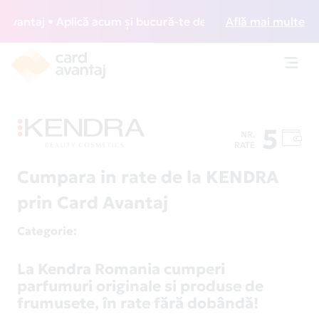
ntaj • Aplică acum și bucură-te de acces gratuit la lounge-
Află mai multe
Toggl
navig
5
NR.
RATE
Cumpara in rate de la KENDRA
prin Card Avantaj
Categorie
:
La Kendra Romania cumperi
parfumuri originale si produse de
frumusete, în rate fără dobândă!