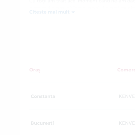
Cu toții am trăit acel moment când ne-am dat 
perfect din care să începi revoluția vestimenta
Citeste mai mult
împrospătează-ți garderoba cu orice, de la panta
Toate cu aer modern, inspirate din trenduril
Vino la Kenvelo și alege hainele care se potrive
de la Card Avantaj. În plus, ai tot timpul o of
Card Avantaj te ajută să plătești ușor și rapi
există peste 9500 de parteneri Card Avantaj, 
secțiunea
Magazine Partenere
.
Oraș
Comerc
Constanta
KENVE
Bucuresti
KENVE