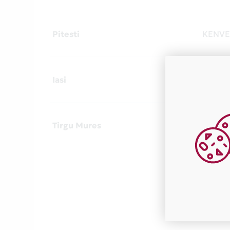
Pitesti
KENVE
Iasi
KENVE
Tirgu Mures
KENVE