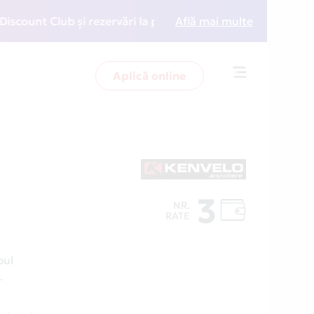
 Club și rezervări la preț redus
Află mai multe
• Zboară mai inteli
Aplică online
Toggle
navigation
3
NR.
RATE
pul
.