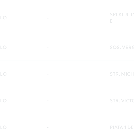
SPLAIUL I
LO
-
B
LO
-
SOS. VERG
LO
-
STR. MICH
LO
-
STR. VICT
LO
-
PIATA 1 D