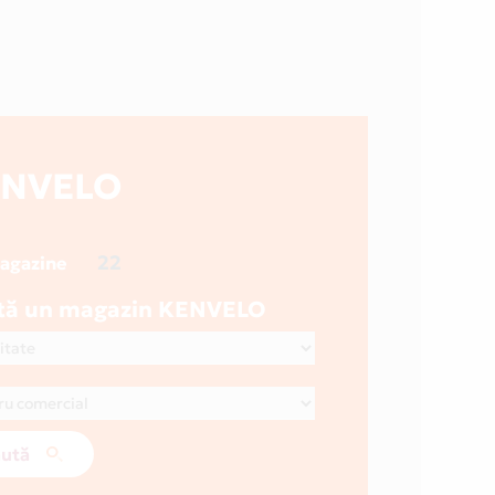
ENVELO
22
magazine
tă un magazin KENVELO
ută