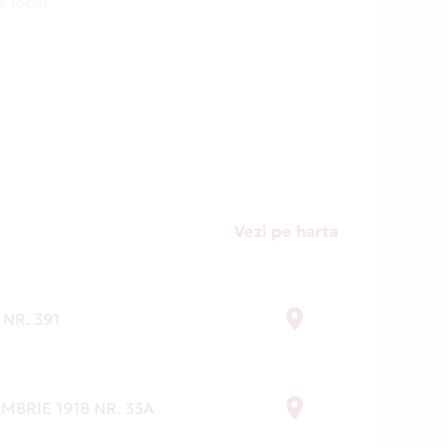
e locul
și
uri.
obândă
nvelo,
Vezi pe harta
 NR. 391
EMBRIE 1918 NR. 33A