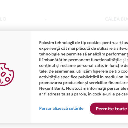
LO
-
CALEA BU
Folosim tehnologii de tip cookies pentru a-ți a
LO
-
STR. BUCI
experiență cât mai plăcută de utilizare a site-u
tehnologie ne permite să analizăm performanța
îi îmbunătățim permanent funcționalitățile și 
conținut și reclame personalizate, în funcție d
LO
-
BD. GHEO
tale. De asemenea, utilizăm fișierele de tip co
activitățile specifice publicității în mediul onl
promovarea produselor și serviciilor financiare
Nexent Bank. Nu stocăm informații personale 
ar fi adresa ta sau parole, în cookie-urile pe car
1
2
3
Personalizează setările
Permite toate 