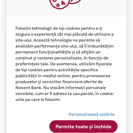
Ne cerem scuze pentru eventualele erori aparute
independent de vointa noastra.
Plata in 3 rate fara dobanda prin Card Avantaj este
disponibila in magazinele fizice KRYPTON din lista.
Folosim tehnologii de tip cookies pentru a-ți
asigura o experiență cât mai plăcută de utilizare a
site-ului. Această tehnologie ne permite să
analizăm performanța site-ului, să îi îmbunătățim
permanent funcționalitățile și să afișăm un
conținut și reclame personalizate, în funcție de
preferințele tale. De asemenea, utilizăm fișierele
de tip cookies pentru activitățile specifice
publicității în mediul online, pentru promovarea
produselor și serviciilor financiare oferite de
Nexent Bank. Nu stocăm informații personale
sensibile, cum ar fi adresa ta sau parole, în cookie-
urile pe care le folosim.
Personalizează setările
Permite toate și închide