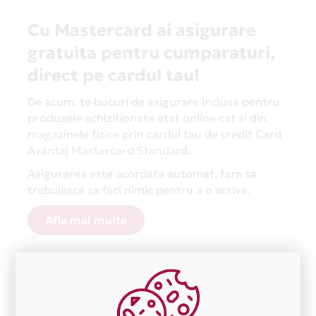
Cu Mastercard ai asigurare
gratuita pentru cumparaturi,
direct pe cardul tau!
De acum, te bucuri de asigurare inclusa pentru
produsele achizitionate atat online cat si din
magazinele fizice prin cardul tau de credit Card
Avantaj Mastercard Standard.
Asigurarea este acordata automat, fara sa
trebuiasca sa faci nimic pentru a o activa.
Afla mai multe
Aceasta lista este actualizata periodic cu informatiile
primite de la fiecare comerciant partener Card Avantaj.