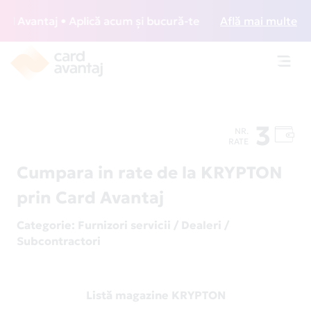
Avantaj • Aplică acum și bucură-te de acces gratuit la lou
Află mai multe
Toggl
navig
3
NR.
RATE
Cumpara in rate de la KRYPTON
prin Card Avantaj
Categorie
: Furnizori servicii / Dealeri /
Subcontractori
Listă magazine KRYPTON