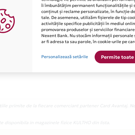
Cu Mastercard ai asigurare g
îi îmbunătățim permanent funcționalitățile și 
conținut și reclame personalizate, în funcție d
cumparaturi, direct pe cardu
tale. De asemenea, utilizăm fișierele de tip co
activitățile specifice publicității în mediul onl
De acum, te bucuri de asigurare inclusa pentru produs
promovarea produselor și serviciilor financiare
magazinele fizice prin cardul tau de credit Card Av
Nexent Bank. Nu stocăm informații personale 
ar fi adresa ta sau parole, în cookie-urile pe car
Asigurarea este acordata automat, fara sa trebuiasca
Afla mai multe
Personalizează setările
Permite toate 
atiile primite de la fiecare comerciant partener Card Avantaj. 
te disponibila in magazinele fizice KULTHO din lista.