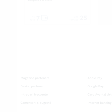
25
7
Nr.
Zile
rate
ramase
Magazine partenere
Apple Pay
Devino partener
Google Pay
Intrebari frecvente
Card Avantaj virt
Comentarii si sugestii
Internet Banking