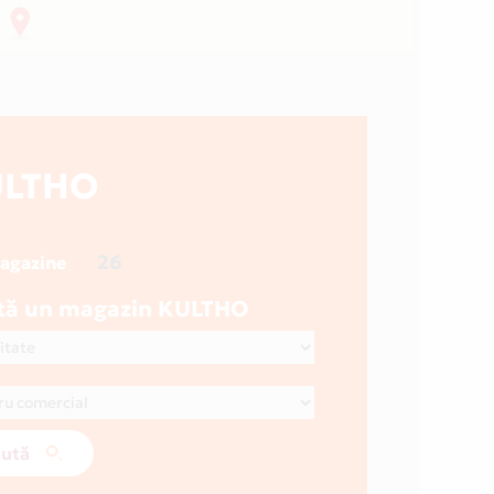
ULTHO
26
magazine
tă un magazin KULTHO
ută