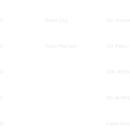
O
Polus Cluj
Str. Avram
O
Palas Mall Iasi
Str. Palas,
O
-
STR. REPU
O
-
BD. AUREL
O
-
Calea Doro