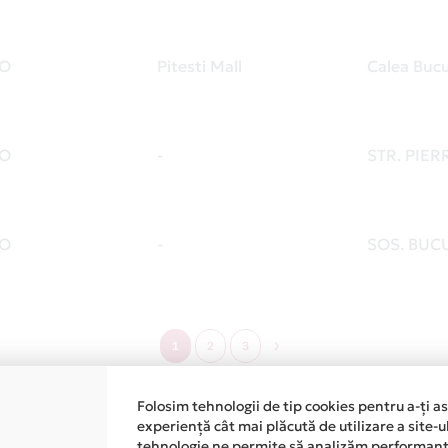
O
Pitesti Mall
Calea Bucu
O
-
STR. PIER
O
-
SOS. BUCU
1
2
3
Folosim tehnologii de tip cookies pentru a-ți a
experiență cât mai plăcută de utilizare a site-u
tehnologie ne permite să analizăm performanța