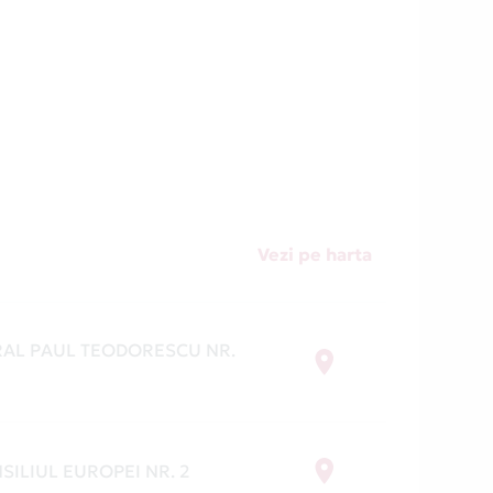
 La
ard
e. Iar
Vezi pe harta
RAL PAUL TEODORESCU NR.
SILIUL EUROPEI NR. 2