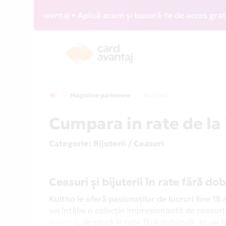
d Avantaj • Aplică acum și bucură-te de acces gratuit la lo
Magazine partenere
KULTHO
Cumpara in rate de la
Categorie
: Bijuterii / Ceasuri
Ceasuri și bijuterii în rate fără d
Kultho le oferă pasionaților de lucruri fine 1
vei întâlni o colecție impresionantă de ceasuri
Avantaj
, de plată în rate fără dobândă, te vei