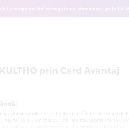
unge-uri din întreaga lume, abonament gratuit la WIZZ Disc
 KULTHO prin Card Avantaj
obândă!
8 magazine în marile orașe din România. În fiecare magazin K
 și bijuterii ale unor branduri de renume. Și prin oferta
Car
 bucura de piesele preferate chiar din momentul în care te