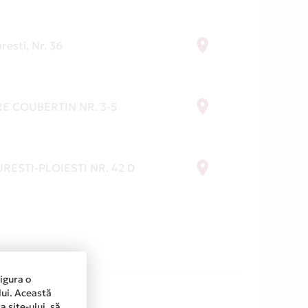
resti, Nr. 36
RE COUBERTIN NR. 3-5
RESTI-PLOIESTI NR. 42 D
sigura o
lui. Această
 site-ului, să