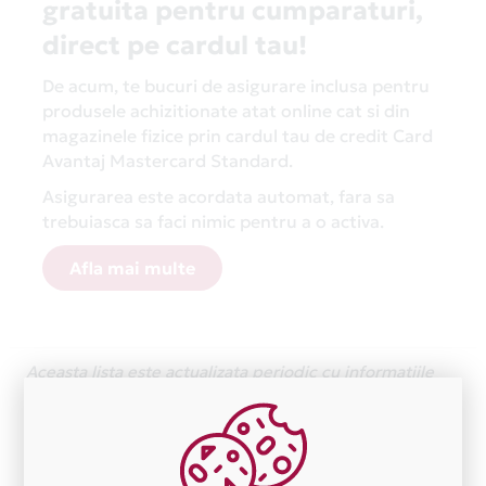
gratuita pentru cumparaturi,
direct pe cardul tau!
De acum, te bucuri de asigurare inclusa pentru
produsele achizitionate atat online cat si din
magazinele fizice prin cardul tau de credit Card
Avantaj Mastercard Standard.
Asigurarea este acordata automat, fara sa
trebuiasca sa faci nimic pentru a o activa.
Afla mai multe
Aceasta lista este actualizata periodic cu informatiile
primite de la fiecare comerciant partener Card Avantaj.
Ne cerem scuze pentru eventualele erori aparute
independent de vointa noastra.
Plata in 12 rate fara dobanda prin Card Avantaj este