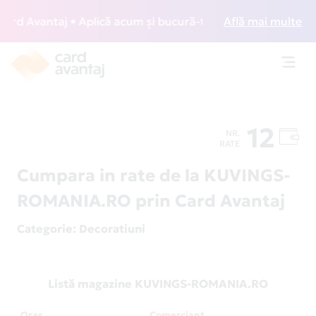
d Avantaj • Aplică acum și bucură-te de acces gratuit la lo
Află mai multe
Toggl
navig
12
NR.
RATE
Cumpara in rate de la KUVINGS-
ROMANIA.RO prin Card Avantaj
Categorie
: Decoratiuni
Listă magazine KUVINGS-ROMANIA.RO
Oraș
Comerciant