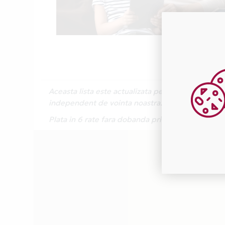
Aceasta lista este actualizata periodic cu inform
independent de vointa noastra.
Plata in 6 rate fara dobanda prin Card Avantaj es