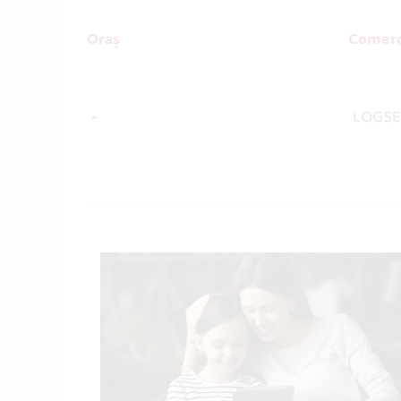
Oraș
Comerc
-
LOGSE