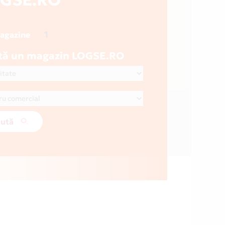
1
magazine
tă un magazin LOGSE.RO
ută