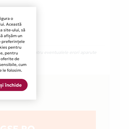
sigura o
lui. Această
 site-ului, să
să afișăm un
e preferințele
okies pentru
Ne cerem scuze pentru eventualele erori aparute
ine, pentru
 oferite de
sensibile, cum
e le folosim.
și închide
GSE.RO