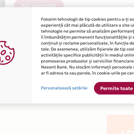
Afla mai multe
Folosim tehnologii de tip cookies pentru a-ți a
experiență cât mai plăcută de utilizare a site-u
tehnologie ne permite să analizăm performanța
îi îmbunătățim permanent funcționalitățile și 
conținut și reclame personalizate, în funcție d
tale. De asemenea, utilizăm fișierele de tip co
atiile primite de la fiecare comerciant partener Card Avantaj. 
activitățile specifice publicității în mediul onl
promovarea produselor și serviciilor financiare
Nexent Bank. Nu stocăm informații personale 
te disponibila in magazinul online LOGSE.RO din lista.
ar fi adresa ta sau parole, în cookie-urile pe car
Personalizează setările
Permite toate 
LO