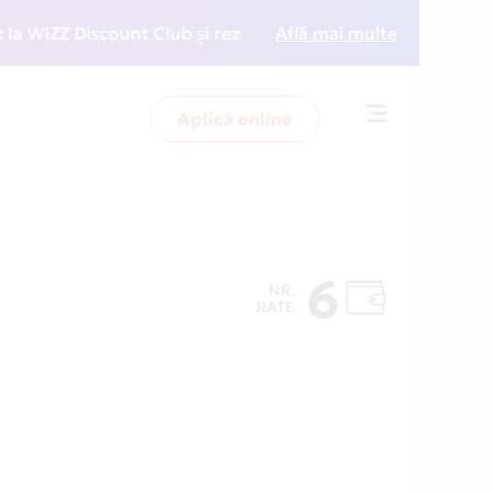
ZZ Discount Club și rezervări la preț redus
Află mai multe
• Zboară 
Aplică online
Toggle
navigation
6
NR.
RATE