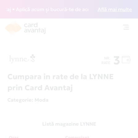
j • Aplică acum și bucură-te de acces gratuit la lounge-uri
Află mai multe
Toggl
navig
3
NR.
RATE
Cumpara in rate de la LYNNE
prin Card Avantaj
Categorie
: Moda
Listă magazine LYNNE
Oraș
Comerciant