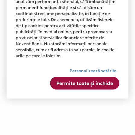
analizăm performanța site-ului, să îi îmbunătățim
Afla mai multe
permanent funcționalitățile și să afișăm un
conținut și reclame personalizate, în funcție de
preferințele tale. De asemenea, utilizăm fișierele
de tip cookies pentru activitățile specifice
publicității în mediul online, pentru promovarea
Aceasta lista este actualizata periodic cu informatiile
produselor și serviciilor financiare oferite de
primite de la fiecare comerciant partener Card Avantaj.
Nexent Bank. Nu stocăm informații personale
Ne cerem scuze pentru eventualele erori aparute
sensibile, cum ar fi adresa ta sau parole, în cookie-
independent de vointa noastra.
urile pe care le folosim.
Plata in 3 rate fara dobanda prin Card Avantaj este
disponibila in magazinele fizice LYNNE din lista.
Personalizează setările
Permite toate și închide