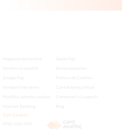
Magazine partenere
Apple Pay
Termeni și condiții
Devino partener
Google Pay
Politica de Cookies
Intrebari frecvente
Card Avantaj virtual
Modifica setarile cookies
Comentarii si sugestii
Internet Banking
Blog
Call Center
0750.000.000