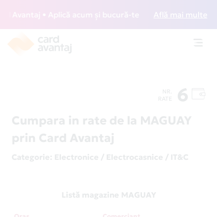
Avantaj • Aplică acum și bucură-te de acces gratuit la lou
Află mai multe
Toggl
navig
6
NR.
RATE
Cumpara in rate de la MAGUAY
prin Card Avantaj
Categorie
: Electronice / Electrocasnice / IT&C
Listă magazine MAGUAY
Oraș
Comerciant