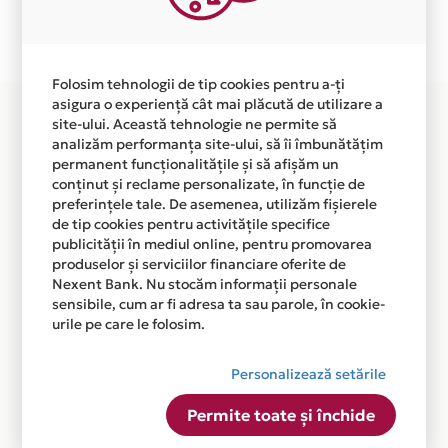
independent de vointa noastra.
Plata in 6 rate fara dobanda prin Card Avantaj este
disponibila in magazinele fizice MAGUAY din lista.
Folosim tehnologii de tip cookies pentru a-ți
asigura o experiență cât mai plăcută de utilizare a
site-ului. Această tehnologie ne permite să
analizăm performanța site-ului, să îi îmbunătățim
permanent funcționalitățile și să afișăm un
conținut și reclame personalizate, în funcție de
preferințele tale. De asemenea, utilizăm fișierele
de tip cookies pentru activitățile specifice
publicității în mediul online, pentru promovarea
produselor și serviciilor financiare oferite de
Nexent Bank. Nu stocăm informații personale
sensibile, cum ar fi adresa ta sau parole, în cookie-
urile pe care le folosim.
Personalizează setările
Permite toate și închide