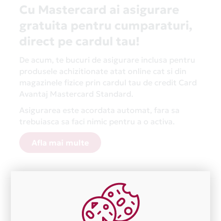
Cu Mastercard ai asigurare
gratuita pentru cumparaturi,
direct pe cardul tau!
De acum, te bucuri de asigurare inclusa pentru
produsele achizitionate atat online cat si din
magazinele fizice prin cardul tau de credit Card
Avantaj Mastercard Standard.
Asigurarea este acordata automat, fara sa
trebuiasca sa faci nimic pentru a o activa.
Afla mai multe
Aceasta lista este actualizata periodic cu informatiile
primite de la fiecare comerciant partener Card Avantaj.
Ne cerem scuze pentru eventualele erori aparute