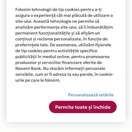
De acum, te bucuri de asigurare inclusa pentru
Folosim tehnologii de tip cookies pentru a-ți
produsele achizitionate atat online cat si din
asigura o experiență cât mai plăcută de utilizare a
magazinele fizice prin cardul tau de credit Card
site-ului. Această tehnologie ne permite să
Avantaj Mastercard Standard.
analizăm performanța site-ului, să îi îmbunătățim
permanent funcționalitățile și să afișăm un
Asigurarea este acordata automat, fara sa
conținut și reclame personalizate, în funcție de
trebuiasca sa faci nimic pentru a o activa.
preferințele tale. De asemenea, utilizăm fișierele
de tip cookies pentru activitățile specifice
Afla mai multe
publicității în mediul online, pentru promovarea
produselor și serviciilor financiare oferite de
Nexent Bank. Nu stocăm informații personale
sensibile, cum ar fi adresa ta sau parole, în cookie-
urile pe care le folosim.
Aceasta lista este actualizata periodic cu informatiile
primite de la fiecare comerciant partener Card Avantaj.
Personalizează setările
Ne cerem scuze pentru eventualele erori aparute
independent de vointa noastra.
Permite toate și închide
Plata in 3 rate fara dobanda prin Card Avantaj este
disponibila in magazinele fizice MANGO din lista.