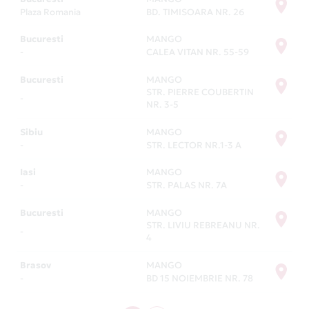
Card Avantaj este un card bun la toate. Îl poți folosi
Plaza Romania
BD. TIMISOARA NR. 26
la orice magazin din lume, fie că plătești online sau
la fața locului. Iar în România, există peste 9500 de
Bucuresti
MANGO
parteneri, unde Card Avantaj îți oferă multe oferte
-
CALEA VITAN NR. 55-59
speciale. Poți găsi lista completă la secțiunea
Bucuresti
MANGO
Magazine Partenere
.
STR. PIERRE COUBERTIN
-
NR. 3-5
Sibiu
MANGO
-
STR. LECTOR NR.1-3 A
Iasi
MANGO
-
STR. PALAS NR. 7A
Bucuresti
MANGO
STR. LIVIU REBREANU NR.
-
4
Brasov
MANGO
-
BD 15 NOIEMBRIE NR. 78