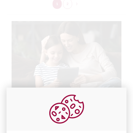
1
2
Cu Mastercard ai asigurare
gratuita pentru cumparaturi,
direct pe cardul tau!