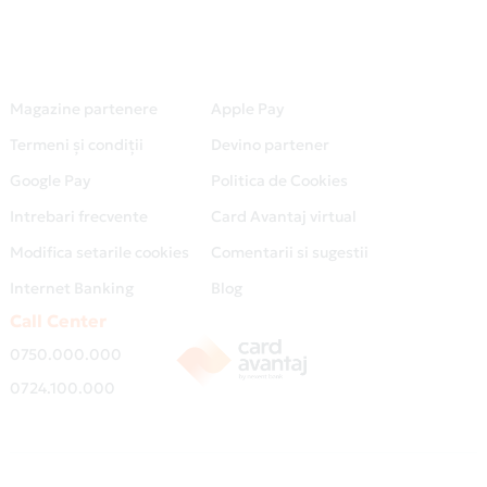
Magazine partenere
Apple Pay
Termeni și condiții
Devino partener
Google Pay
Politica de Cookies
Intrebari frecvente
Card Avantaj virtual
Modifica setarile cookies
Comentarii si sugestii
Internet Banking
Blog
Call Center
0750.000.000
0724.100.000