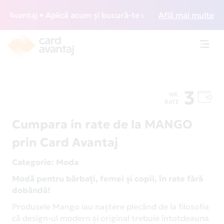
vantaj • Aplică acum și bucură-te de acces gratuit la loung
Află mai multe
Toggl
navig
3
NR.
RATE
Cumpara in rate de la MANGO
prin Card Avantaj
Categorie
: Moda
Modă pentru bărbați, femei și copii, în rate fără
dobândă!
Produsele Mango iau naștere plecând de la filosofia
că design-ul modern și original trebuie întotdeauna