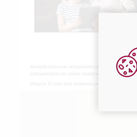
Aceasta lista este actualizata periodic cu inform
independent de vointa noastra.
Plata in 12 rate fara dobanda prin Card Avantaj e