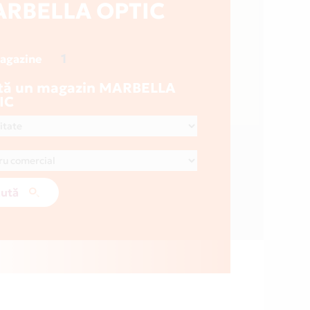
RBELLA OPTIC
1
magazine
tă un magazin MARBELLA
IC
ută