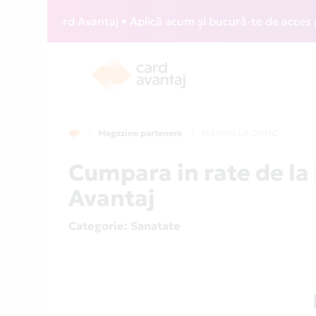
IZZ Card Avantaj • Aplică acum și bucură-te de acces gratu
Magazine partenere
MARBELLA OPTIC
Cumpara in rate de l
Avantaj
Categorie
: Sanatate