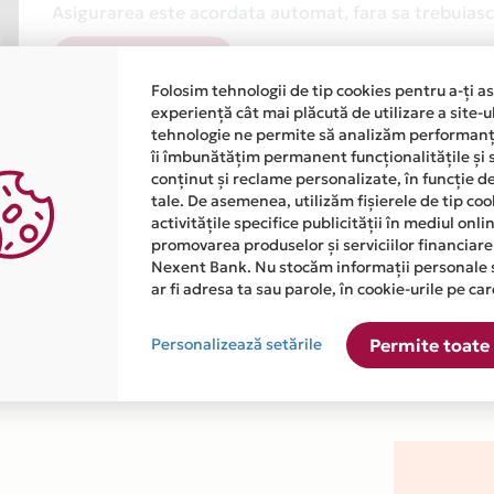
Asigurarea este acordata automat, fara sa trebuiasca
Afla mai multe
Folosim tehnologii de tip cookies pentru a-ți a
experiență cât mai plăcută de utilizare a site-u
tehnologie ne permite să analizăm performanța
îi îmbunătățim permanent funcționalitățile și 
conținut și reclame personalizate, în funcție d
tale. De asemenea, utilizăm fișierele de tip co
activitățile specifice publicității în mediul onl
atiile primite de la fiecare comerciant partener Card Avantaj. 
promovarea produselor și serviciilor financiare
Nexent Bank. Nu stocăm informații personale 
ar fi adresa ta sau parole, în cookie-urile pe car
ste disponibila in magazinele fizice MARBELLA OPTIC din lista.
Personalizează setările
Permite toate 