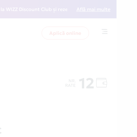
ZZ Discount Club și rezervări la preț redus
Află mai multe
• Zboară 
Aplică online
Toggle
navigation
12
NR.
RATE
C