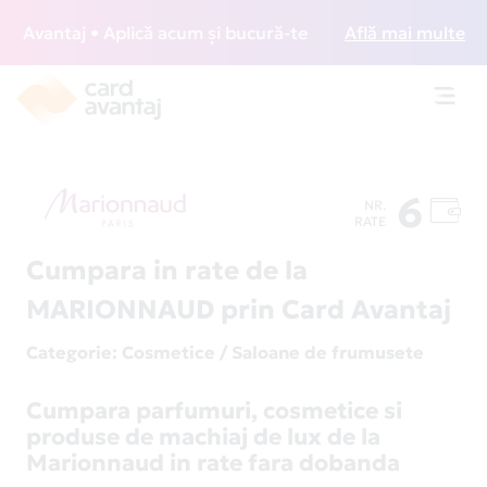
vantaj • Aplică acum și bucură-te de acces gratuit la loung
Află mai multe
Toggl
navig
6
NR.
RATE
Cumpara in rate de la
MARIONNAUD prin Card Avantaj
Categorie
: Cosmetice / Saloane de frumusete
Cumpara parfumuri, cosmetice si
produse de machiaj de lux de la
Marionnaud in rate fara dobanda