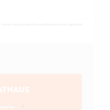
Ne cerem scuze pentru eventualele erori aparute
ATHAUS
8
magazine