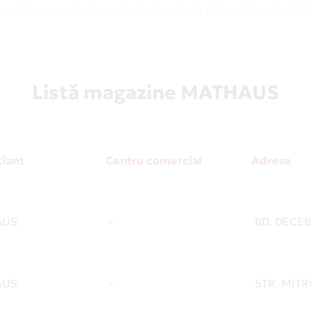
cele 7 magazine fizice din țară, poți să plătești în rate fără
 o flotă de camioane prin care livrează materialele de cons
ă casa sau proiectul tău. Și nu contează ce ai de făcut. Găs
teme de acoperiș, gips-carton, instalații, articole electrice ș
Listă magazine MATHAUS
ie și faianță, uși de interior și exterior. Și le poți primi p
 dacă ai sau îți faci Card Avantaj, plătești materialele în rat
 bune, pe care le poți descoperi la secțiunea
Campanii
.
iant
Centru comercial
Adresa
omului. Îl poți folosi ca să-ți renovezi casa, dar și la cump
 sau offline. Iar în România, există peste 9500 de parteneri
j.
AUS
-
BD. DECEB
zine Partenere
.
AUS
-
STR. MIT