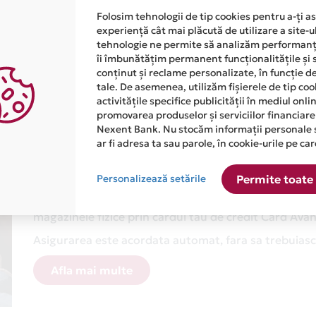
Folosim tehnologii de tip cookies pentru a-ți a
experiență cât mai plăcută de utilizare a site-u
AUS
-
CALEA SA
tehnologie ne permite să analizăm performanța
îi îmbunătățim permanent funcționalitățile și 
conținut și reclame personalizate, în funcție d
tale. De asemenea, utilizăm fișierele de tip co
activitățile specifice publicității în mediul onl
promovarea produselor și serviciilor financiare
Nexent Bank. Nu stocăm informații personale 
ar fi adresa ta sau parole, în cookie-urile pe car
Cu Mastercard ai asigurare g
cumparaturi, direct pe cardu
Personalizează setările
Permite toate 
De acum, te bucuri de asigurare inclusa pentru produs
magazinele fizice prin cardul tau de credit Card Av
Asigurarea este acordata automat, fara sa trebuiasca
Afla mai multe