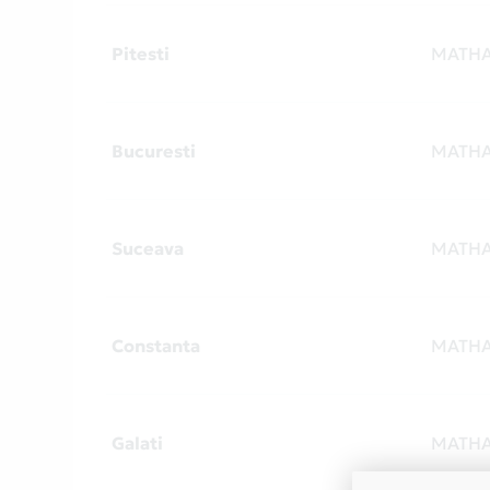
Pitesti
MATH
Bucuresti
MATH
Suceava
MATH
Constanta
MATH
Galati
MATH