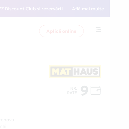
unt Club și rezervări la preț redus
Află mai multe
• Zboară mai int
Aplică online
Toggle
navigation
9
NR.
RATE
 renova
mai