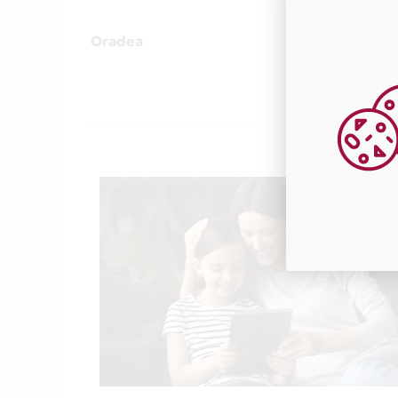
Oradea
MATH