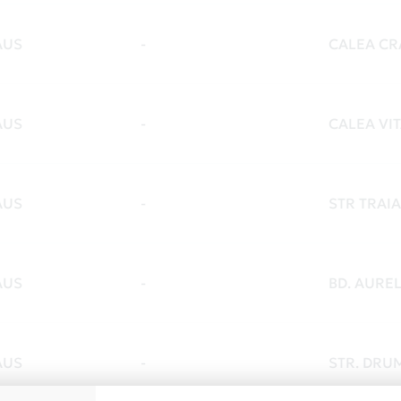
AUS
-
CALEA CRA
AUS
-
CALEA VIT
AUS
-
STR TRAIA
AUS
-
BD. AUREL
AUS
-
STR. DRU