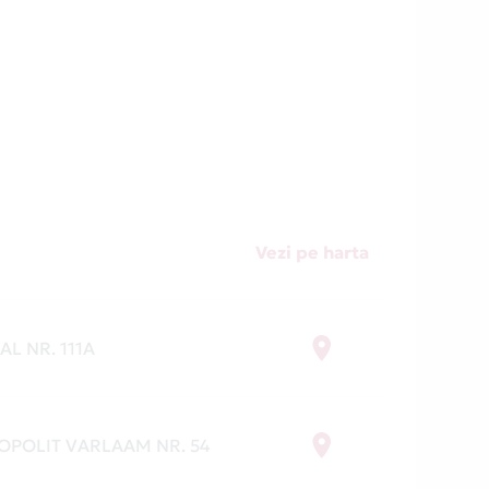
trucție
ești de
i
e toate
e fără
Vezi pe harta
ărături
 unde
AL NR. 111A
ROPOLIT VARLAAM NR. 54