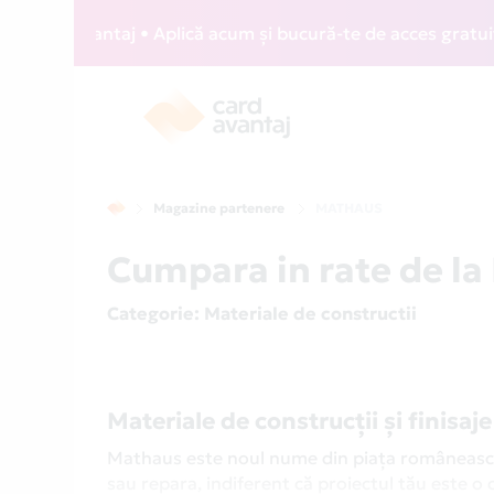
d Avantaj • Aplică acum și bucură-te de acces gratuit la lo
Magazine partenere
MATHAUS
Cumpara in rate de l
Categorie
: Materiale de constructii
Materiale de construcții și finisaj
Mathaus este noul nume din piața românească d
sau repara, indiferent că proiectul tău este o