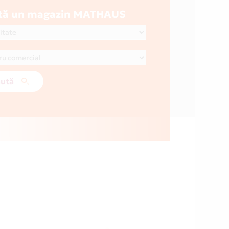
tă un magazin MATHAUS
ută