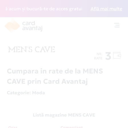
ă acum și bucură-te de acces gratuit la lounge-uri din într
Află mai multe
Toggl
navig
3
NR.
RATE
Cumpara in rate de la MENS
CAVE prin Card Avantaj
Categorie
: Moda
Listă magazine MENS CAVE
Oraș
Comerciant