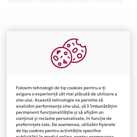
disponibila in magazinele fizice MENS CAVE din lista.
Folosim tehnologii de tip cookies pentru a-ți
asigura o experiență cât mai plăcută de utilizare a
site-ului. Această tehnologie ne permite să
analizăm performanța site-ului, să îi îmbunătățim
permanent funcționalitățile și să afișăm un
conținut și reclame personalizate, în funcție de
preferințele tale. De asemenea, utilizăm fișierele
de tip cookies pentru activitățile specifice
publicității în mediul online, pentru promovarea