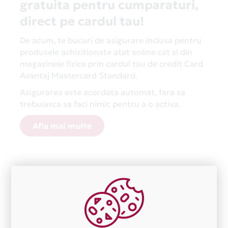
gratuita pentru cumparaturi,
direct pe cardul tau!
De acum, te bucuri de asigurare inclusa pentru
produsele achizitionate atat online cat si din
magazinele fizice prin cardul tau de credit Card
Avantaj Mastercard Standard.
Asigurarea este acordata automat, fara sa
trebuiasca sa faci nimic pentru a o activa.
Afla mai multe
Aceasta lista este actualizata periodic cu informatiile
primite de la fiecare comerciant partener Card Avantaj.
Ne cerem scuze pentru eventualele erori aparute
independent de vointa noastra.
Plata in 3 rate fara dobanda prin Card Avantaj este