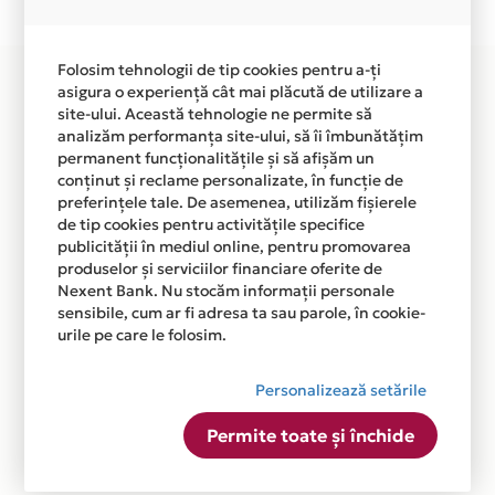
disponibila in magazinul online MOBIUP.RO din lista.
Folosim tehnologii de tip cookies pentru a-ți
asigura o experiență cât mai plăcută de utilizare a
site-ului. Această tehnologie ne permite să
analizăm performanța site-ului, să îi îmbunătățim
permanent funcționalitățile și să afișăm un
conținut și reclame personalizate, în funcție de
preferințele tale. De asemenea, utilizăm fișierele
de tip cookies pentru activitățile specifice
publicității în mediul online, pentru promovarea
produselor și serviciilor financiare oferite de
Nexent Bank. Nu stocăm informații personale
sensibile, cum ar fi adresa ta sau parole, în cookie-
urile pe care le folosim.
Personalizează setările
Permite toate și închide