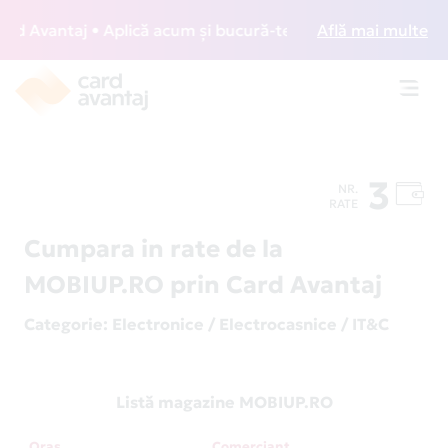
 Avantaj • Aplică acum și bucură-te de acces gratuit la lou
Află mai multe
Toggl
navig
3
NR.
RATE
Cumpara in rate de la
MOBIUP.RO prin Card Avantaj
Categorie
: Electronice / Electrocasnice / IT&C
Listă magazine MOBIUP.RO
Oraș
Comerciant