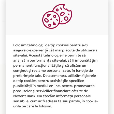
Afla mai multe
Aceasta lista este actualizata periodic cu informatiile
primite de la fiecare comerciant partener Card Avantaj.
Ne cerem scuze pentru eventualele erori aparute
independent de vointa noastra.
Folosim tehnologii de tip cookies pentru a-ți
asigura o experiență cât mai plăcută de utilizare a
Plata in 3 rate fara dobanda prin Card Avantaj este
site-ului. Această tehnologie ne permite să
disponibila in magazinele fizice MOBIUP din lista.
analizăm performanța site-ului, să îi îmbunătățim
permanent funcționalitățile și să afișăm un
conținut și reclame personalizate, în funcție de
preferințele tale. De asemenea, utilizăm fișierele
de tip cookies pentru activitățile specifice
publicității în mediul online, pentru promovarea
produselor și serviciilor financiare oferite de
Nexent Bank. Nu stocăm informații personale
sensibile, cum ar fi adresa ta sau parole, în cookie-
urile pe care le folosim.