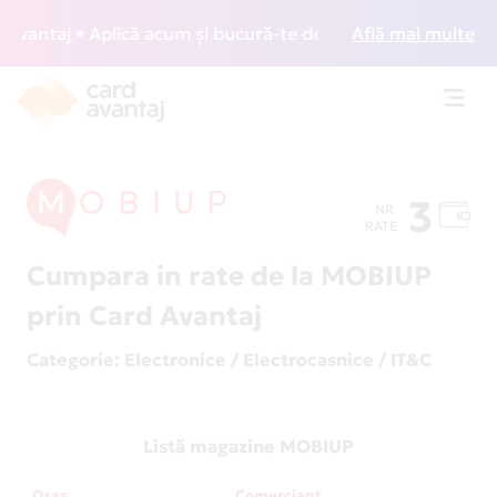
ntaj • Aplică acum și bucură-te de acces gratuit la lounge-
Află mai multe
Toggl
navig
3
NR.
RATE
Cumpara in rate de la MOBIUP
prin Card Avantaj
Categorie
: Electronice / Electrocasnice / IT&C
Listă magazine MOBIUP
Oraș
Comerciant