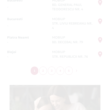
Bucuresti
MOBIUP
BD. GENERAL PAUL
-
TEODORESCU NR. 4
Bucuresti
MOBIUP
STR. LIVIU REBREANU NR.
-
4
Piatra Neamt
MOBIUP
-
BD. DECEBAL NR. 79
Blejoi
MOBIUP
-
STR. REPUBLICII NR. 76
1
2
3
4
5