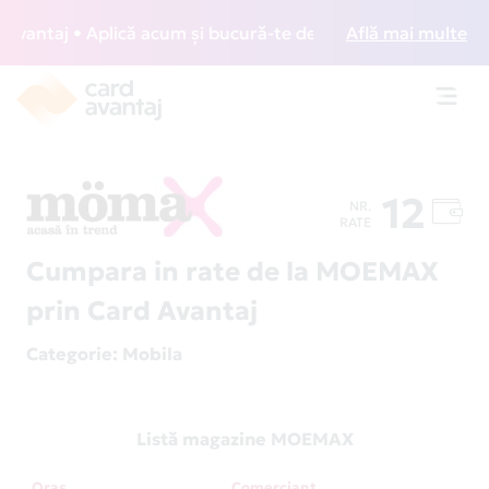
antaj • Aplică acum și bucură-te de acces gratuit la lounge
Află mai multe
Toggl
navig
12
NR.
RATE
Cumpara in rate de la MOEMAX
prin Card Avantaj
Categorie
: Mobila
Listă magazine MOEMAX
Oraș
Comerciant