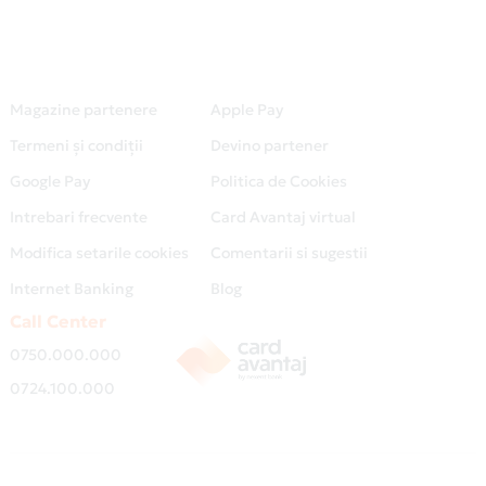
Magazine partenere
Apple Pay
Termeni și condiții
Devino partener
Google Pay
Politica de Cookies
Intrebari frecvente
Card Avantaj virtual
Modifica setarile cookies
Comentarii si sugestii
Internet Banking
Blog
Call Center
0750.000.000
0724.100.000