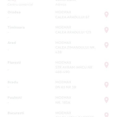
Centru comercial
Adresa
Oradea
MOEMAX
-
CALEA ARADULUI 87
Timisoara
MOEMAX
-
CALEA ARADULUI 123
Arad
MOEMAX
CALEA ZIMANDULUI NR.
-
43B
Floresti
MOEMAX
STR AVRAM IANCU NR
-
488-490
Bradu
MOEMAX
-
DN 65 NR 3B
Paulesti
MOEMAX
-
NR. 183A
Bucuresti
MOEMAX