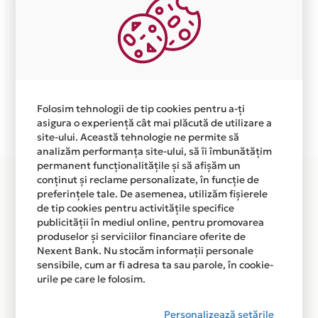
Nr. rate
Suma minima
6
800
Aceasta lista este actualizata periodic cu informatiile
primite de la fiecare comerciant partener Card Avantaj.
Ne cerem scuze pentru eventualele erori aparute
independent de vointa noastra.
Folosim tehnologii de tip cookies pentru a-ți
asigura o experiență cât mai plăcută de utilizare a
Plata in 6 rate fara dobanda prin Card Avantaj este
site-ului. Această tehnologie ne permite să
disponibila in magazinele fizice MOOD OPTIC din lista.
analizăm performanța site-ului, să îi îmbunătățim
permanent funcționalitățile și să afișăm un
conținut și reclame personalizate, în funcție de
preferințele tale. De asemenea, utilizăm fișierele
de tip cookies pentru activitățile specifice
publicității în mediul online, pentru promovarea
produselor și serviciilor financiare oferite de
Nexent Bank. Nu stocăm informații personale
sensibile, cum ar fi adresa ta sau parole, în cookie-
urile pe care le folosim.
Personalizează setările