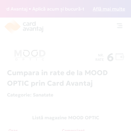
d Avantaj • Aplică acum și bucură-te de acces gratuit la lo
Află mai multe
Toggl
navig
6
NR.
RATE
Cumpara in rate de la MOOD
OPTIC prin Card Avantaj
Categorie
: Sanatate
Listă magazine MOOD OPTIC
Oraș
Comerciant