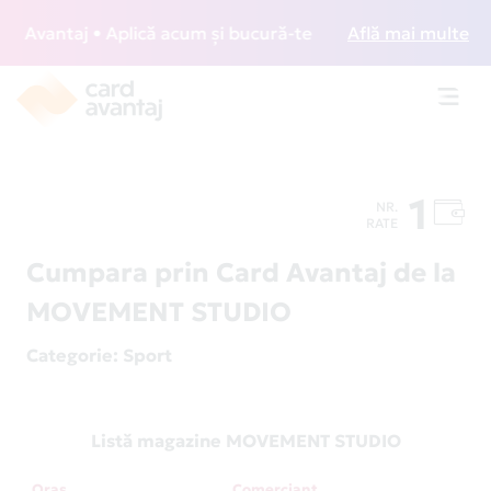
Avantaj • Aplică acum și bucură-te de acces gratuit la loun
Află mai multe
Toggl
navig
1
NR.
RATE
Cumpara prin Card Avantaj de la
MOVEMENT STUDIO
Categorie
: Sport
Listă magazine MOVEMENT STUDIO
Oraș
Comerciant