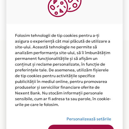
Ne cerem scuze pentru eventualele erori aparute
independent de vointa noastra.
Plata in 1 rate fara dobanda prin Card Avantaj este
disponibila in magazinele fizice MOVEMENT STUDIO din
lista.
Folosim tehnologii de tip cookies pentru a-ți
asigura o experiență cât mai plăcută de utilizare a
site-ului. Această tehnologie ne permite să
analizăm performanța site-ului, să îi îmbunătățim
permanent funcționalitățile și să afișăm un
conținut și reclame personalizate, în funcție de
preferințele tale. De asemenea, utilizăm fișierele
de tip cookies pentru activitățile specifice
publicității în mediul online, pentru promovarea
produselor și serviciilor financiare oferite de
Nexent Bank. Nu stocăm informații personale
sensibile, cum ar fi adresa ta sau parole, în cookie-
urile pe care le folosim.
Personalizează setările