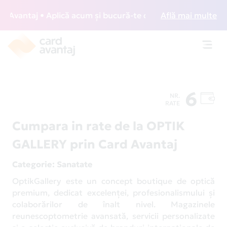
vantaj • Aplică acum și bucură-te de acces gratuit la loung
Află mai multe
Toggl
navig
6
NR.
RATE
Cumpara in rate de la OPTIK
GALLERY prin Card Avantaj
Categorie
: Sanatate
OptikGallery este un concept boutique de optică
premium, dedicat excelenței, profesionalismului și
colaborărilor de înalt nivel. Magazinele
reunescoptometrie avansată, servicii personalizate