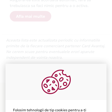
trebuiasca sa faci nimic pentru a o activa.
Afla mai multe
Aceasta lista este actualizata periodic cu informatiile
primite de la fiecare comerciant partener Card Avantaj.
Ne cerem scuze pentru eventualele erori aparute
independent de vointa noastra.
Plata in 6 rate fara dobanda prin Card Avantaj este
disponibila in magazinele fizice OPTIK GALLERY din
lista.
Folosim tehnologii de tip cookies pentru a-ți