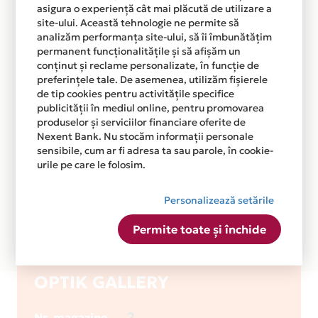
asigura o experiență cât mai plăcută de utilizare a
site-ului. Această tehnologie ne permite să
analizăm performanța site-ului, să îi îmbunătățim
permanent funcționalitățile și să afișăm un
conținut și reclame personalizate, în funcție de
preferințele tale. De asemenea, utilizăm fișierele
de tip cookies pentru activitățile specifice
publicității în mediul online, pentru promovarea
produselor și serviciilor financiare oferite de
Nexent Bank. Nu stocăm informații personale
sensibile, cum ar fi adresa ta sau parole, în cookie-
urile pe care le folosim.
Personalizează setările
Permite toate și închide
OPTIK GALLERY
2
Nr. magazine