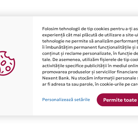
Rate conditionate
Folosim tehnologii de tip cookies pentru a-ți a
experiență cât mai plăcută de utilizare a site-u
ate afisat, cu conditia ca valoarea minima a tranzactiei sa 
tehnologie ne permite să analizăm performanța
îi îmbunătățim permanent funcționalitățile și 
minima
conținut și reclame personalizate, în funcție d
tale. De asemenea, utilizăm fișierele de tip co
activitățile specifice publicității în mediul onl
promovarea produselor și serviciilor financiare
Nexent Bank. Nu stocăm informații personale 
ar fi adresa ta sau parole, în cookie-urile pe car
Personalizează setările
Permite toate 