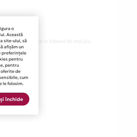
sigura o
lui. Această
fie cea mentionata in tabelul de mai jos.
 site-ului, să
să afișăm un
e preferințele
okies pentru
ine, pentru
 oferite de
sensibile, cum
e le folosim.
și închide