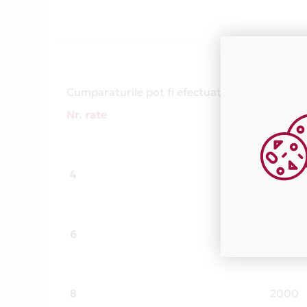
Cumparaturile pot fi efectuate in numarul de r
Nr. rate
Suma 
4
1000
6
1500
8
2000