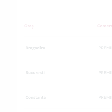
Oraș
Comerc
Bragadiru
PREMI
Bucuresti
PREMI
Constanta
PREMI