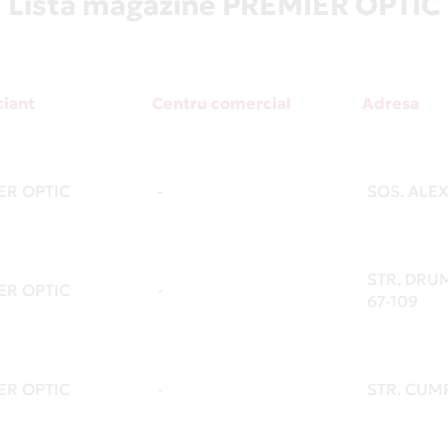
Listă magazine PREMIER OPTIC
iant
Centru comercial
Adresa
ER OPTIC
-
SOS. ALE
STR. DRUM
ER OPTIC
-
67-109
ER OPTIC
-
STR. CUMP