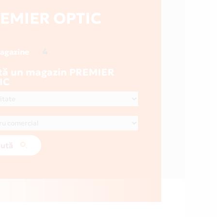
EMIER OPTIC
4
magazine
tă un magazin PREMIER
IC
ută